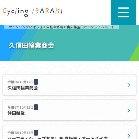
サイクリングいばらき
>
自転車修理
>
奥久慈里山ヒルクライムルート
久信田輪業商会
令和6年10月18日
久信田輪業商会
令和6年10月18日
仲田輪業
令和6年10月18日
セーフティショップおおしま 自転車・オートバイ店