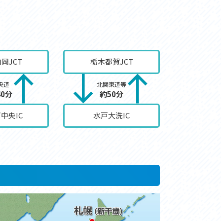
岡JCT
栃木都賀JCT
央道
北関東道等
40分
約50分
中央IC
水戸大洗IC