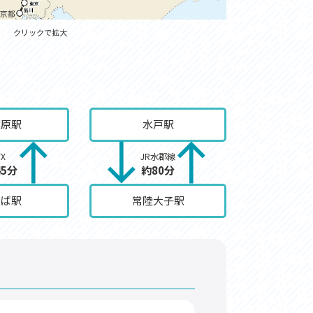
クリックで拡大
葉原駅
水戸駅
TX
JR水郡線
45分
約80分
くば駅
常陸大子駅