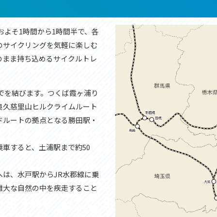
セス
アクセス
すめスタートポイント
おすすめスタートポイント
すめスポット
おすすめスポット
およそ1時間から1時間半で、各
すめグルメ
おすすめグルメ
のサイクリングを気軽に楽しむ
ドプラン
ライドプラン
のまま持ち込めるサイクルトレ
クリストにやさしい宿
サイクリストにやさしい宿
タサイクル
レンタサイクル
クルサポートステーション
サイクルサポートステーション
でを結びます。つくば霞ヶ浦り
車修理施設
サポートライダー
ートライダー
自転車修理施設
奥久慈里山ヒルクライムルート
慈里山ヒルクライムルート利活用推進
大洗・ひたち海浜シーサイドルート
ドルートの拠点となる勝田駅・
会
推進協議会
車すると、土浦駅まで約50
は、水戸駅からJR水郡線に乗
雄大な自然の中を疾走すること