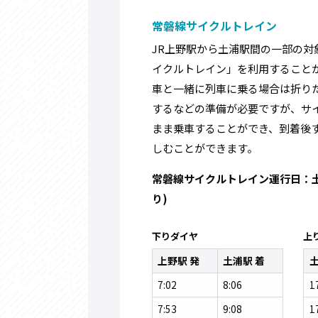
常磐線サイクルトレイン
JR上野駅から土浦駅間の一部の対
イクルトレイン」を利用すること
車と一緒に列車に乗る場合は折り
するなどの準備が必要ですが、サ
まま乗車することができ、到着後
しむことができます。
常磐線サイクルトレイン運行日：
り)
下りダイヤ
上
上野駅 発
土浦駅 着
土
7:02
8:06
1
7:53
9:08
1