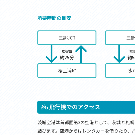
所要時間の目安
三郷JCT
三郷
常磐道
常
約25分
約5
桜土浦IC
水戸
飛行機でのアクセス
茨城空港は首都圏第3の空港として、茨城と札
結びます。空港からはレンタカーを借りたり、