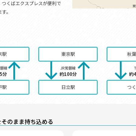
、つくばエクスプレスが便利で
ます。
京駅
東京駅
秋
常磐線
JR常磐線
5分
約100分
約
戸駅
日立駅
つ
をそのまま持ち込める