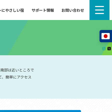
トにやさしい宿
サポート情報
お問い合わせ
サポート情報
来たい」
自転車のレンタルから工具の貸し出し、修理、休
泊施設を
憩、トイレまで、実際に現地で役立つサポート情報
が満載で
サイクルサポートステーション
レンタサイクル
自転車修理施設
サポートライダー
自転車を安全に楽しむために
県南部は近いところで
て、簡単にアクセス
その他の情報
中心に、
ツアー造成 (学校様、旅行会社様へ)
る爽快な
How to スポーツバイク
リンク集
サイトマップ