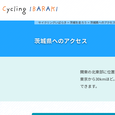
茨城を走ろう
ライド
サイクリングいばらき
>
茨城を走ろう
>
茨城県へのアクセ
自然が豊かで東京からも近い茨城県は、サイクリン
発着地
グに人気です。茨城県でのサイクリングの楽しみ方
楽しむこ
をご紹介します。
介しま
茨城県へのアクセス
サイクリングに茨城が人気の理由
ライ
3大サイクリングエリア
Rid
おすすめスタートポイント
茨城県へのアクセス
おすすめスポット
関東の北東部に位置
おすすめグルメ
東京から30kmほ
できます。
つくば霞ヶ浦りんりんロード
奥久慈
筑波山と霞ヶ浦をシンボルに、関東平野の自然を楽
袋田の
しむ。日本を代表する「ナショナルサイクルルー
広がる
ト」のひとつ。
ト。
コース紹介
コー