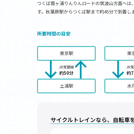
つくば霞ヶ浦りんりんロードの筑波山方面へは
す。秋葉原駅からつくば駅まで約45分で到着し
所要時間の目安
東京駅
東
JR常磐線
JR
約50分
約7
土浦駅
水
サイクルトレインなら、自転車