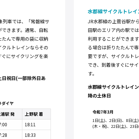
水郡線サイクルトレイ
象列車では、「常磐線サ
JR水郡線の上菅谷駅か
ができます。通常、自転
田駅のエリア内の駅で
たたんで専用の袋に収納
利用することができます
イクルトレインならその
る場合は折りたたんで専
すぐにサイクリングを楽
要ですが、サイクルト
でき、到着後すぐにサイ
す。
土日祝日(一部除外日あ
水郡線サイクルトレイン運
降の土休日
りダイヤ
令和7年3月
浦駅 発
上野駅 着
1日(土)、2日(日)、8日(土
7:00
18:11
(木・祝)、22日(土)、23日(
7:28
18:33