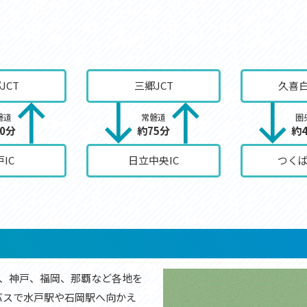
JCT
三郷JCT
久喜白
磐道
常磐道
圏
0分
約75分
約
IC
日立中央IC
つくば
幌、神戸、福岡、那覇など各地を
バスで水戸駅や石岡駅へ向かえ