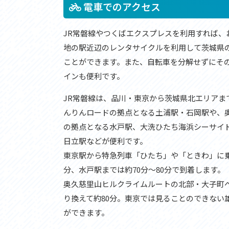
アクセス
アク
電車でのアクセス
おすすめスタートポイント
おす
おすすめスポット
おす
JR常磐線やつくばエクスプレスを利用すれば、
おすすめグルメ
おす
地の駅近辺のレンタサイクルを利用して茨城県
ライドプラン
ライ
ことができます。また、自転車を分解せずにそ
サイクリストにやさしい宿
サイ
広域レンタサイクル
レン
インも便利です。
自転車修理施設
サイ
JR常磐線は、品川・東京から茨城県北エリアま
サイクルサポートステーション
自転
休憩所・トイレ
サポ
んりんロードの拠点となる土浦駅・石岡駅や、
サポートライダー
奥久
の拠点となる水戸駅、大洗ひたち海浜シーサイ
りんりんスクエア土浦
協議
日立駅などが便利です。
つくば霞ヶ浦りんりんロード利活用推進協
東京駅から特急列車「ひたち」や「ときわ」に乗
議会
オリジナルグッズ
分、水戸駅までは約70分～80分で到着します。
台湾「大東北角観光圏」との観光友好交流
奥久慈里山ヒルクライムルートの北部・大子町へ
旧筑波鉄道を廻る旅
り換えて約80分。東京では見ることのできない
ができます。