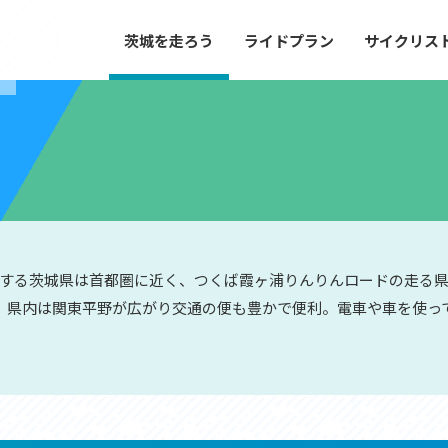
茨城を走ろう
ライドプラン
サイクリス
プラン
サイクリストにやさしい宿
ス
や距離、景色やグルメなどの目的に合わせて
茨城県が認定した、サイクリストに「また
とができる100以上のモデルルートをご紹
と思ってもらえるような便利でやさしい宿
す。
ご紹介します。
ドプラン
サイクリストにやさしい宿
e with GPS セットアップガイド
する茨城県は首都圏に近く、つくば霞ヶ浦りんりんロードの走る
ど。県内は関東平野が広がり交通の便も豊かで便利。電車や車を使っ
里山ヒルクライムルート
大洗・ひたち海浜シーサイドルート
滝、八溝山、竜神大吊橋など、里山の風景が
リゾートエリアの大洗町・ひたちなか市を
。起伏や勾配を感じる走りごたえのあるルー
美しく変化に富んだ海岸線などを走り抜け
ルート。
ス紹介
コース紹介