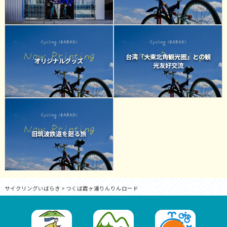
台湾「大東北角観光圏」との観
オリジナルグッズ
光友好交流
旧筑波鉄道を廻る旅
サイクリングいばらき
>
つくば霞ヶ浦りんりんロード