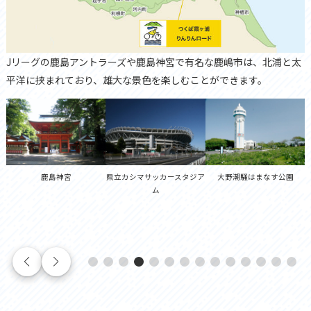
東京駅から電車で最短49分で来れる土浦市は、レンコンの生産量が
旧石器・縄文時代の遺跡が数多く発見される石岡市は、歴史あふれ
歴史と伝統が息づくつくば市は、筑波山を望むことができ自然豊か
Jリーグの鹿島アントラーズや鹿島神宮で有名な鹿嶋市は、北浦と太
水郷として名高い潮来は、古くから水陸交通の要として栄えてきた
千葉県との県境に位置する稲敷市は、霞ヶ浦と利根川二つの水辺の
かすみがうら市はその名の通り霞ヶ浦に隣接していますが、内陸の
歴史的建造物が多く現存する桜川市は、真壁の町並みや筑波山麓の
神栖市は、太平洋と利根川に挟まれた自然豊かな土地でありながら
霞ヶ浦の西浦と北浦に挟まれたエリアに位置する行方市は鯉の養殖
メロンの生産量日本一を誇る鉾田市は、旬の時期には市内の直売所
県のほぼ中央部に位置し、起伏の少ない平坦な地形が広がるまち。
美浦村は茨城県内で2つしかない村の1つで、自然豊かな土地のため
東京から60kmに位置する阿見町は、関東でも人口の多い町として有
日本一。都心からアクセス良好ながら、のどかな原風景を楽しめる
るレトロなまちでもあります。街の中心部には昭和初期に建てられ
な街ですが、JAXAをはじめ日本を代表する研究施設が集まった学園
平洋に挟まれており、雄大な景色を楽しむことができます。
地域です。5月下旬から6月下旬にかけて見頃になるアヤメは市を代
魅力が味わえるエリアとなっています。また、大杉神社は茨城の日
緑も美しいことで有名です。水と緑の両方を堪能することができ、
山並みが里山の原風景を映し出す伝統のまちです。高峯のヤマザク
県内最大の臨海工業地帯を擁しており、豊かな自然と近代的なコン
が盛んでその鯉を使用したご当地バーガーが有名です。また、小学
もメロン一色に染まるほどメロンの栽培が盛んなまちです。北浦や
南部は霞ヶ浦に接し、東部には茨城空港があります。きらめく湖畔
日本最大級の競走馬調教施設である美浦トレーニングセンターが見
名です。予科練の面影を残す史跡や美しい桜並木など多数のサイク
街です。随所に残された史跡巡りも見どころのひとつです。
た建築物が並び、ノスタルジックな雰囲気が味わえます。
都市の側面も持っています。サイエンスツアーなど観光も盛んで見ど
表する花で、市が管理するあやめ園もあり、アヤメの里として知ら
光東照宮と称される程の美しさで見どころの一つです。
果樹園など観光スポットも数多くあります。
ラも絶景で町並みや景色を眺めながらサイクリングを楽しむことが
ビナートの風景を楽しむことができます。また、関東平野の中でも
校跡地を再利用したなめがたファーマーズヴィレッジも見どころの
涸沼、太平洋にも面しておりそれぞれ違った雰囲気が楽しめます。
とのどかな農村風景、飛行機と青空のコラボなど、ここだけの風景
どころです。
リングスポットもあり、のどかな田園風景と広大な工業団地が広が
ころも多くあります。
れています。
できます。
特に平坦な地域であり、非常に走りやすい環境です。
一つです。
に出会えます。
ります。
鹿島神宮
県立カシマサッカースタジア
大野潮騒はまなす公園
ム
まちかど蔵「大徳」「野村」
JRA美浦トレーニングセンタ
いばらきフラワーパーク
こもれび森のイバライド
鹿島灘海浜公園
霞ヶ浦大橋
かすみがうら市交流センター
やさと温泉ゆりの郷
亀城公園(土浦城址)
木原城山公園
大杉神社
安塚公園
みほふれ愛プラザ
霞ヶ浦総合公園
常陸風土記の丘
いこいの村涸沼
横利根閘門
観光果樹園
ー
鹿島臨海工業地帯(コンビナ
空のえき「そ・ら・ら」
霞ヶ浦ふれあいランド
水郷潮来あやめ園
真壁の古い町並み
予科練平和記念館
筑波山神社
道の駅「たまつくり」・行方
雪印メグミルク阿見工場
東国三社参り(息栖神社)
JAXA筑波宇宙センター
権現山公園
雨引観音
茨城空港
天然記念物「桜川のサクラ」
なめがたファーマーズヴィレ
あみプレミアム・アウトレッ
道の駅いたこ
神栖中央公園
希望ヶ丘公園
北条商店街
ート)、風車
市観光物産館「こいこい」
ッジ
ト