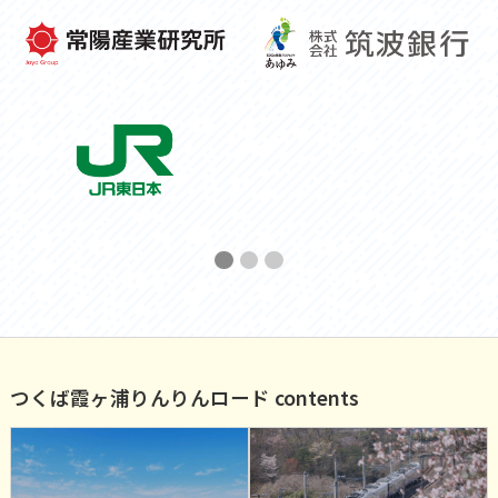
Previous Slide
◀︎
Next 
▶︎
First slide details.
Current Slide
Second slide details.
Third slide details.
つくば霞ヶ浦りんりんロード contents