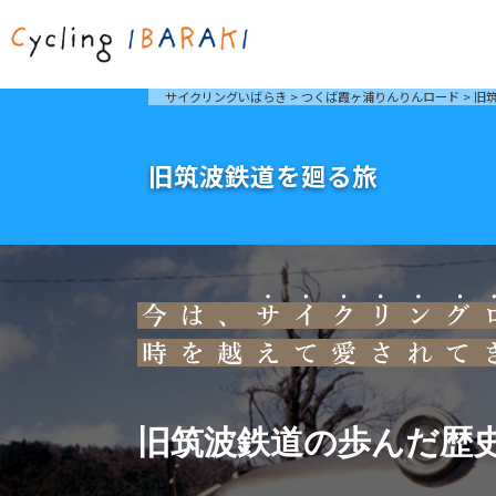
茨城を走ろう
ライド
サイクリングいばらき
>
つくば霞ヶ浦りんりんロード
>
旧
自然が豊かで東京からも近い茨城県は、サイクリン
発着地
グに人気です。茨城県でのサイクリングの楽しみ方
楽しむこ
をご紹介します。
介しま
旧筑波鉄道を廻る旅
サイクリングに茨城が人気の理由
ライ
3大サイクリングエリア
Rid
おすすめスタートポイント
茨城県へのアクセス
おすすめスポット
おすすめグルメ
つくば霞ヶ浦りんりんロード
奥久慈
筑波山と霞ヶ浦をシンボルに、関東平野の自然を楽
袋田の
しむ。日本を代表する「ナショナルサイクルルー
広がる
旧筑波鉄道の歩んだ歴
ト」のひとつ。
ト。
コース紹介
コー