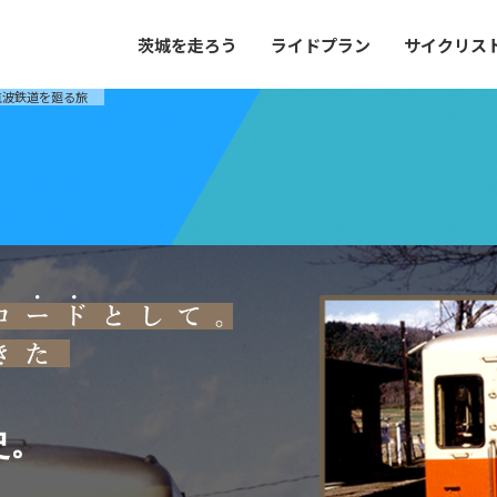
茨城を走ろう
ライドプラン
サイクリス
プラン
サイクリストにやさしい宿
筑波鉄道を廻る旅
や距離、景色やグルメなどの目的に合わせて
茨城県が認定した、サイクリストに「また
とができる100以上のモデルルートをご紹
と思ってもらえるような便利でやさしい宿
す。
ご紹介します。
ドプラン
サイクリストにやさしい宿
e with GPS セットアップガイド
里山ヒルクライムルート
大洗・ひたち海浜シーサイドルート
滝、八溝山、竜神大吊橋など、里山の風景が
リゾートエリアの大洗町・ひたちなか市を
。起伏や勾配を感じる走りごたえのあるルー
美しく変化に富んだ海岸線などを走り抜け
史。
ルート。
ス紹介
コース紹介