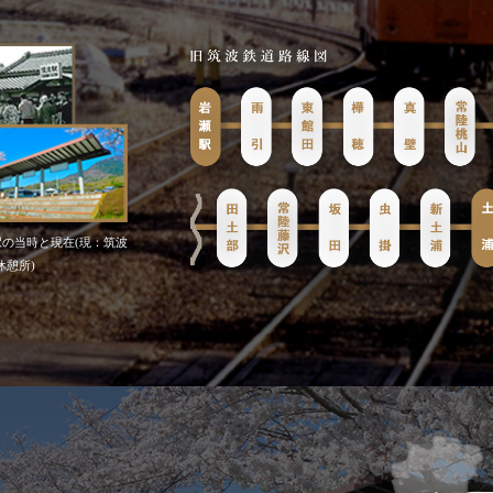
駅の当時と現在(現：筑波
休憩所)