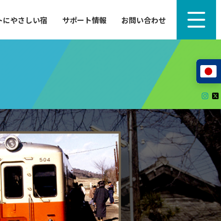
トにやさしい宿
サポート情報
お問い合わせ
サポート情報
来たい」
自転車のレンタルから工具の貸し出し、修理、休
泊施設を
憩、トイレまで、実際に現地で役立つサポート情報
が満載で
サイクルサポートステーション
レンタサイクル
自転車修理施設
サポートライダー
自転車を安全に楽しむために
その他の情報
中心に、
ツアー造成 (学校様、旅行会社様へ)
る爽快な
How to スポーツバイク
リンク集
サイトマップ