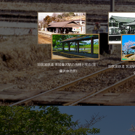
旧筑波鉄道 常陸藤沢駅の当時と現在(現：
旧筑波鉄道 筑波
藤沢休憩所)