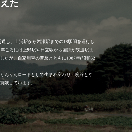
支えた
)に開通し、土浦駅から岩瀬駅までの18駅間を運行し
60年ごろには上野駅や日立駅から国鉄が筑波駅ま
たが、自家用車の普及とともに1987年(昭和62
浦りんりんロードとして生まれ変わり、廃線とな
て貢献しています。