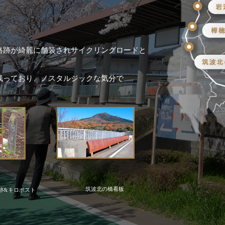
路跡が綺麗に舗装されサイクリングロードと
残っており、ノスタルジックな気分で
筑波北の橋看板
切跡&キロポスト