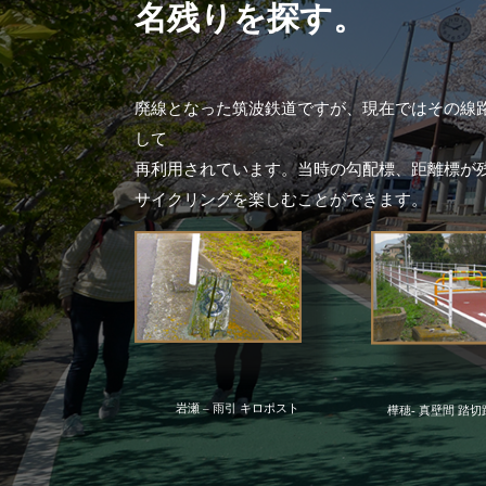
名残りを探す。
廃線となった筑波鉄道ですが、現在ではその線
して
再利用されています。当時の勾配標、距離標が
サイクリングを楽しむことができます。
岩瀬 – 雨引 キロポスト
樺穂- 真壁間 踏