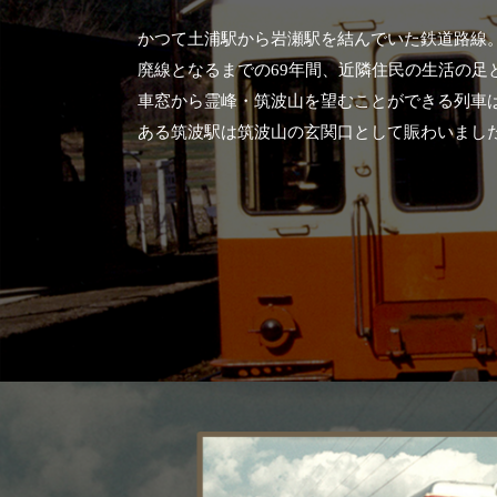
アクセス
アク
おすすめスタートポイント
おす
かつて土浦駅から岩瀬駅を結んでいた鉄道路線
おすすめスポット
おす
廃線となるまでの69年間、近隣住民の生活の足
おすすめグルメ
おす
車窓から霊峰・筑波山を望むことができる列車
ライドプラン
ライ
ある筑波駅は筑波山の玄関口として賑わいまし
サイクリストにやさしい宿
サイ
広域レンタサイクル
レン
自転車修理施設
サイ
サイクルサポートステーション
自転
休憩所・トイレ
サポ
サポートライダー
奥久
りんりんスクエア土浦
協議
つくば霞ヶ浦りんりんロード利活用推進協
議会
オリジナルグッズ
台湾「大東北角観光圏」との観光友好交流
旧筑波鉄道を廻る旅