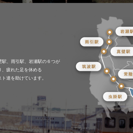
。
壁駅、雨引駅、岩瀬駅の６つが
り、疲れた足を休める
スト達を助けています。