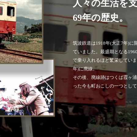
人々の生活を
69年の歴史。
筑波鉄道は1918年(大正7年
ていました。最盛期となる19
で乗り入れるほど繁栄していまし
年)に廃線。
その後、廃線跡はつくば霞ヶ
った今も町おこしの一つとし