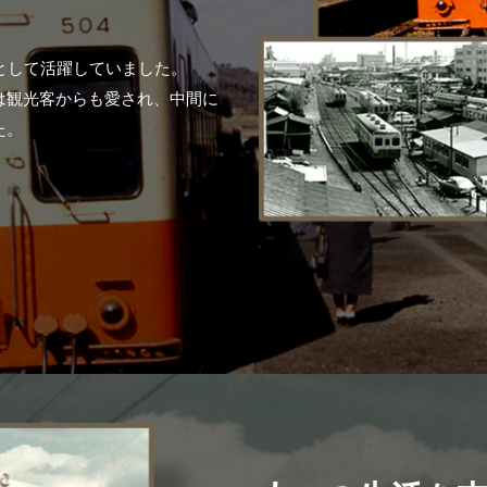
セス
アクセス
すめスタートポイント
おすすめスタートポイント
。
すめスポット
おすすめスポット
として活躍していました。
すめグルメ
おすすめグルメ
は観光客からも愛され、中間に
ドプラン
ライドプラン
た。
クリストにやさしい宿
サイクリストにやさしい宿
タサイクル
レンタサイクル
クルサポートステーション
サイクルサポートステーション
車修理施設
サポートライダー
ートライダー
自転車修理施設
慈里山ヒルクライムルート利活用推進
大洗・ひたち海浜シーサイドルート
会
推進協議会