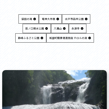
袋田の滝
竜神大吊橋
水戸市森林公園
辰ノ口親水公園
八溝山
永源寺
静峰ふるさと公園
城里町健康増進施設 ホロルの湯