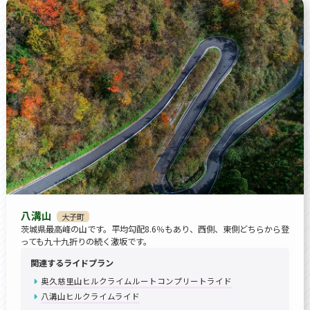
八溝山
大子町
茨城県最高峰の山です。平均勾配8.6％もあり、西側、東側どちらから登
っても九十九折りの続く激坂です。
関連するライドプラン
奥久慈里山ヒルクライムルートコンプリートライド
八溝山ヒルクライムライド