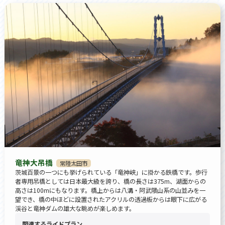
竜神大吊橋
常陸太田市
茨城百景の一つにも挙げられている「竜神峡」に掛かる鉄橋です。歩行
者専用吊橋としては日本最大級を誇り、橋の長さは375m、湖面からの
高さは100mにもなります。橋上からは八溝・阿武隈山系の山並みを一
望でき、橋の中ほどに設置されたアクリルの透過板からは眼下に広がる
渓谷と竜神ダムの雄大な眺めが楽しめます。
関連するライドプラン