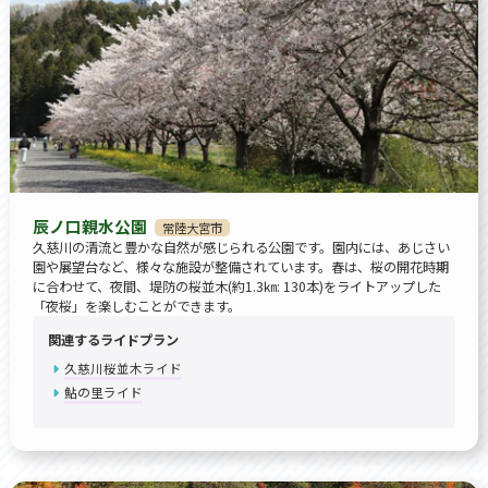
辰ノ口親水公園
常陸大宮市
久慈川の清流と豊かな自然が感じられる公園です。園内には、あじさい
園や展望台など、様々な施設が整備されています。春は、桜の開花時期
に合わせて、夜間、堤防の桜並木(約1.3㎞: 130本)をライトアップした
「夜桜」を楽しむことができます。
関連するライドプラン
久慈川桜並木ライド
鮎の里ライド