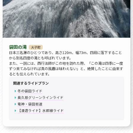
袋田の滝
大子町
日本三名瀑のひとつであり、高さ120m、幅73m、四段に落下すること
から別名四度の滝とも呼ばれています。
また、一説には、西行法師がこの地を訪れた際、「この滝は四季に一度
ずつ来てみなければ真の風趣は味わえない」と、絶賛したことに由来す
るとも伝えられています。
関連するライドプラン
冬の袋田ライド
奥久慈グリーンラインライド
竜神・袋田街道
【漫遊ライド】水郡線ライド