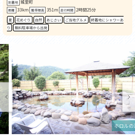
城里町
到着地
33km
351m
2時間25分
距離
獲得標高
走行時間
夏
花めぐり
自然
あじさい
ご当地グルメ
終着地にシャワーあ
り
無料駐車場から出発
ホロルの湯