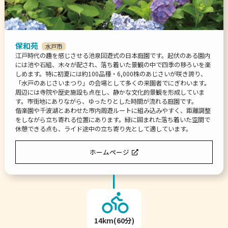
保和苑
水戸市
江戸時代の趣を感じさせる池泉回遊式の日本庭園です。起伏のある園内
には池や石組、木々が配され、落ち着いた景観の中で四季の移ろいを楽
しめます。特に初夏には約100品種・6,000株のあじさいが咲き誇り、
「水戸のあじさいまつり」の会場として多くの来園者でにぎわいます。
周辺には寺院や歴史施設も点在し、静かな文化的景観を形成していま
す。市街地にありながら、ゆったりとした時間が流れる庭園です。
偕楽園や千波湖とあわせた市内周遊ルートに組み込みやすく、距離調整
をしながら立ち寄れる位置にあります。緑に囲まれた落ち着いた空間で
休憩できる点も、ライド途中の立ち寄り先として適しています。
ホームページ
14km(60分)