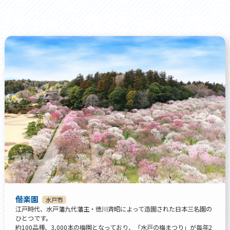
偕楽園
水戸市
江戸時代、水戸藩九代藩主・徳川斉昭によって造園された日本三名園の
ひとつです。
約100品種、3,000本の梅園となっており、「水戸の梅まつり」が毎年2