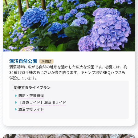
涸沼自然公園
茨城町
涸沼湖畔に広がる自然の地形を活かした広大な公園です。初夏には、約
30種1万3千株のあじさいが咲き誇ります。キャンプ場やBBQハウスも
併設しています。
関連するライドプラン
涸沼・空港街道
【漫遊ライド】涸沼川ライド
涸沼の桜ライド