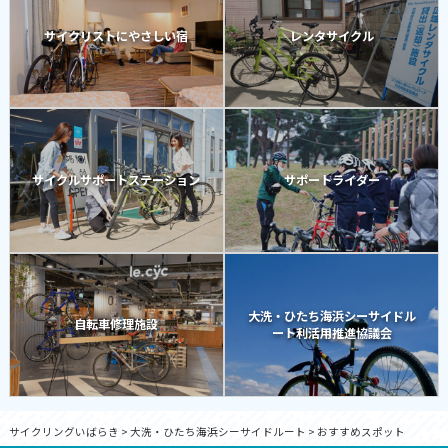
サイクリストにやさしい宿
レンタサイクル
サイクルサポートステーション
サポートライダー
大洗・ひたち海浜シーサイドル
自転車修理施設
ート利活用推進協議会
サイクリングいばらき
>
大洗・ひたち海浜シーサイドルート
>
おすすめスポット