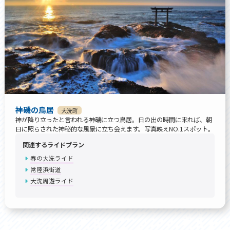
神磯の鳥居
大洗町
神が降り立ったと言われる神磯に立つ鳥居。日の出の時間に来れば、朝
日に照らされた神秘的な風景に立ち会えます。写真映えNO.1スポット。
関連するライドプラン
春の大洗ライド
常陸浜街道
大洗周遊ライド