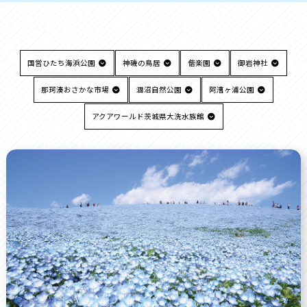
国営ひたち海浜公園
神磯の鳥居
偕楽園
御岩神社
那珂湊おさかな市場
涸沼自然公園
阿漕ヶ浦公園
アクアワールド茨城県大洗水族館