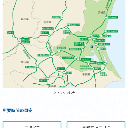
クリックで拡大
所要時間の目安
三郷JCT
宇都宮上三川IC