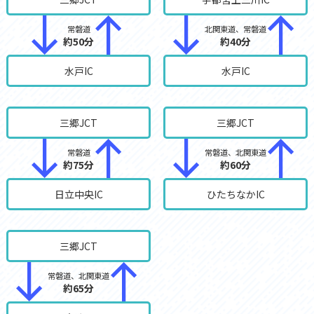
常磐道
北関東道、常磐道
約50分
約40分
水戸IC
水戸IC
三郷JCT
三郷JCT
常磐道
常磐道、北関東道
約75分
約60分
日立中央IC
ひたちなかIC
三郷JCT
常磐道、北関東道
約65分