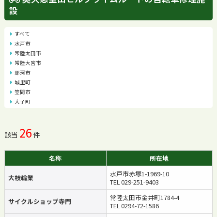
設
すべて
水戸市
常陸太田市
常陸大宮市
那珂市
城里町
笠間市
大子町
26
該当
件
名称
所在地
水戸市赤塚1-1969-10
大枝輪業
TEL 029-251-9403
常陸太田市金井町1784-4
サイクルショップ寺門
TEL 0294-72-1586