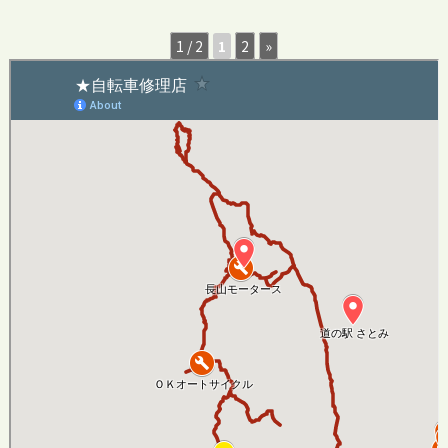
1 / 2
1
2
»