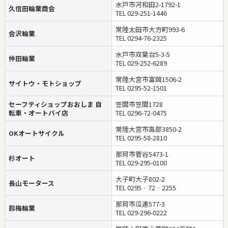
水戸市河和田2-1792-1
久信田輪業商会
TEL 029-251-1446
常陸太田市大方町993-6
会沢輪業
TEL 0294-76-2325
水戸市双葉台5-3-5
仲田輪業
TEL 029-252-6289
常陸大宮市富岡1506-2
サイトウ・モトショップ
TEL 0295-52-1501
セーフティショップおおしま 自
笠間市笠間1728
転車・オートバイ店
TEL 0296-72-0475
常陸大宮市高部3850-2
OKオートサイクル
TEL 0295-58-2810
那珂市菅谷5473-1
杉オート
TEL 029-295-0100
大子町大子802-2
長山モータース
TEL 0295‐72‐2255
那珂市瓜連577-3
鈴梅輪業
TEL 029-296-0222