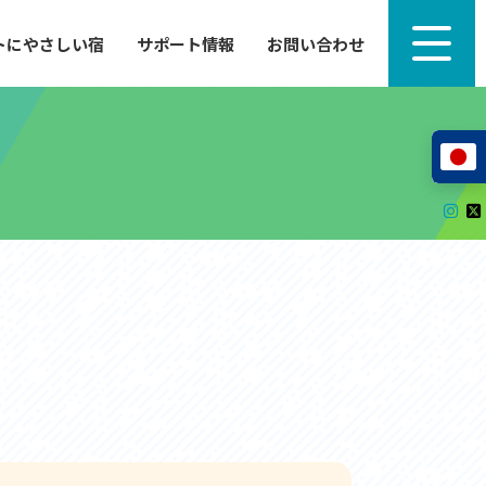
トにやさしい宿
サポート情報
お問い合わせ
サポート情報
来たい」
自転車のレンタルから工具の貸し出し、修理、休
泊施設を
憩、トイレまで、実際に現地で役立つサポート情報
が満載で
サイクルサポートステーション
レンタサイクル
自転車修理施設
サポートライダー
自転車を安全に楽しむために
その他の情報
中心に、
ツアー造成 (学校様、旅行会社様へ)
る爽快な
How to スポーツバイク
リンク集
サイトマップ