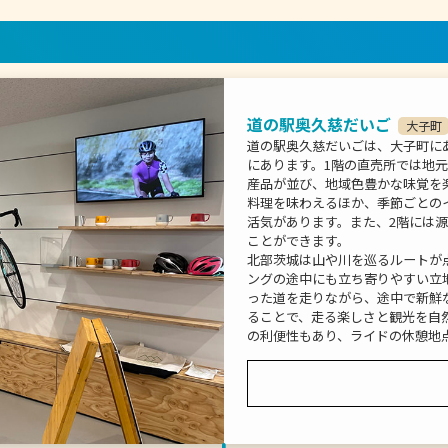
道の駅奥久慈だいご
大子町
道の駅奥久慈だいごは、大子町に
にあります。1階の直売所では地
産品が並び、地域色豊かな味覚を
料理を味わえるほか、季節ごとの
活気があります。また、2階には
ことができます。
北部茨城は山や川を巡るルートが
ングの途中にも立ち寄りやすい立
った道を走りながら、途中で新鮮
ることで、走る楽しさと観光を自
の利便性もあり、ライドの休憩地