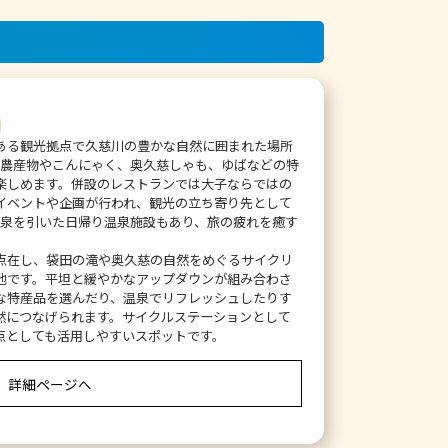
ある観光拠点で久慈川の豊かな自然に囲まれた場所
元農産物やこんにゃく、奥久慈しゃも、ゆばなどの特
楽しめます。併設のレストランでは大子ならではの
イベントや企画が行われ、観光の立ち寄り先として
源泉を引いた日帰り温泉施設もあり、旅の疲れを癒す
点在し、袋田の滝や奥久慈の自然をめぐるサイクリ
地です。平坦と緩やかなアップダウンが組み合わさ
な特産品を選んだり、温泉でリフレッシュしたりす
然につなげられます。サイクルステーションとして
点としても活用しやすいスポットです。
詳細ページへ