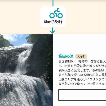
6km(35分)
袋田の滝
大子町
高さ約120m、幅約73mを誇る
す。岩壁を四段に流れ落ちる独特
観が大きく変化します。春の新緑
る自然美を楽しめる県内屈指の景
山間エリアを走るサイクリングで
な空気の中でゆっくり休憩できま