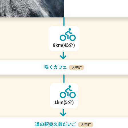
8km(45分)
咲くカフェ
大子町
1km(5分)
道の駅奥久慈だいご
大子町