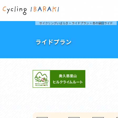
茨城を走ろう
ライド
サイクリングいばらき
>
ライドプラン
>
冬の袋田ライド
自然が豊かで東京からも近い茨城県は、サイクリン
発着地
グに人気です。茨城県でのサイクリングの楽しみ方
楽しむこ
をご紹介します。
介しま
ライドプラン
サイクリングに茨城が人気の理由
ライ
3大サイクリングエリア
Rid
おすすめスタートポイント
茨城県へのアクセス
おすすめスポット
おすすめグルメ
つくば霞ヶ浦りんりんロード
奥久慈
筑波山と霞ヶ浦をシンボルに、関東平野の自然を楽
袋田の
しむ。日本を代表する「ナショナルサイクルルー
広がる
ト」のひとつ。
ト。
コース紹介
コー