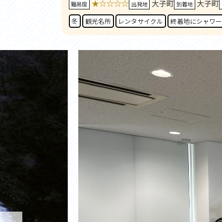
★☆☆☆☆
大子町
大子町
アクセス
アク
難易度
出発地
到着地
おすすめスタートポイント
おす
冬
観光名所
レンタサイクル
終着地にシャワー
おすすめスポット
おす
おすすめグルメ
おす
ライドプラン
ライ
サイクリストにやさしい宿
サイ
広域レンタサイクル
レン
自転車修理施設
サイ
サイクルサポートステーション
自転
休憩所・トイレ
サポ
サポートライダー
奥久
りんりんスクエア土浦
協議
つくば霞ヶ浦りんりんロード利活用推進協
議会
オリジナルグッズ
台湾「大東北角観光圏」との観光友好交流
旧筑波鉄道を廻る旅