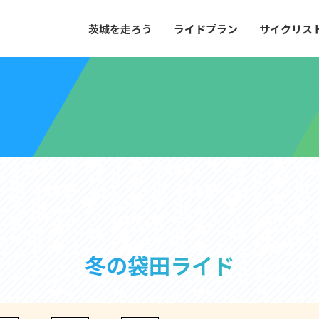
茨城を走ろう
ライドプラン
サイクリス
プラン
サイクリストにやさしい宿
や距離、景色やグルメなどの目的に合わせて
茨城県が認定した、サイクリストに「また
とができる100以上のモデルルートをご紹
と思ってもらえるような便利でやさしい宿
す。
ご紹介します。
ドプラン
サイクリストにやさしい宿
e with GPS セットアップガイド
里山ヒルクライムルート
大洗・ひたち海浜シーサイドルート
冬の袋田ライド
滝、八溝山、竜神大吊橋など、里山の風景が
リゾートエリアの大洗町・ひたちなか市を
。起伏や勾配を感じる走りごたえのあるルー
美しく変化に富んだ海岸線などを走り抜け
ルート。
ス紹介
コース紹介