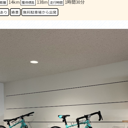
14km
138m
1時間30分
セス
アクセス
距離
獲得標高
走行時間
すめスタートポイント
おすすめスタートポイント
あり
絶景
無料駐車場から出発
すめスポット
おすすめスポット
すめグルメ
おすすめグルメ
ドプラン
ライドプラン
クリストにやさしい宿
サイクリストにやさしい宿
タサイクル
レンタサイクル
クルサポートステーション
サイクルサポートステーション
車修理施設
サポートライダー
ートライダー
自転車修理施設
慈里山ヒルクライムルート利活用推進
大洗・ひたち海浜シーサイドルート
会
推進協議会