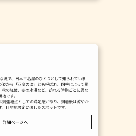
壮大な滝で、日本三名瀑のひとつとして知られていま
の姿から「四度の滝」とも呼ばれ、四季によって景
、秋の紅葉、冬の氷瀑など、訪れる時期ごとに異な
勝地です。
は到達地点としての満足感があり、到着後は涼やか
す。目的地設定に適したスポットです。
詳細ページへ