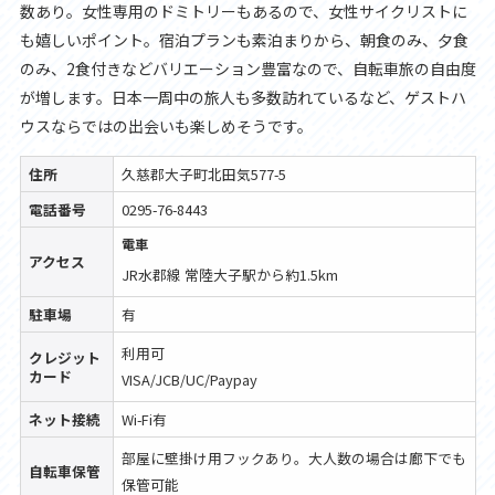
数あり。女性専用のドミトリーもあるので、女性サイクリストに
も嬉しいポイント。宿泊プランも素泊まりから、朝食のみ、夕食
のみ、2食付きなどバリエーション豊富なので、自転車旅の自由度
が増します。日本一周中の旅人も多数訪れているなど、ゲストハ
ウスならではの出会いも楽しめそうです。
住所
久慈郡大子町北田気577-5
電話番号
0295-76-8443
電車
アクセス
JR水郡線 常陸大子駅から約1.5km
駐車場
有
利用可
クレジット
カード
VISA/JCB/UC/Paypay
ネット接続
Wi-Fi有
部屋に壁掛け用フックあり。大人数の場合は廊下でも
自転車保管
保管可能