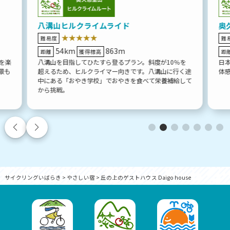
八溝山ヒルクライムライド
奥
★★★★★
難易度
難
54km
863m
距離
獲得標高
距
を楽
八溝山を目指してひたすら登るプラン。斜度が10％を
日
景も
超えるため、ヒルクライマー向きです。八溝山に行く途
体
中にある「おやき学校」でおやきを食べて栄養補給して
から挑戦。
サイクリングいばらき
>
やさしい宿
>
丘の上のゲストハウス Daigo house