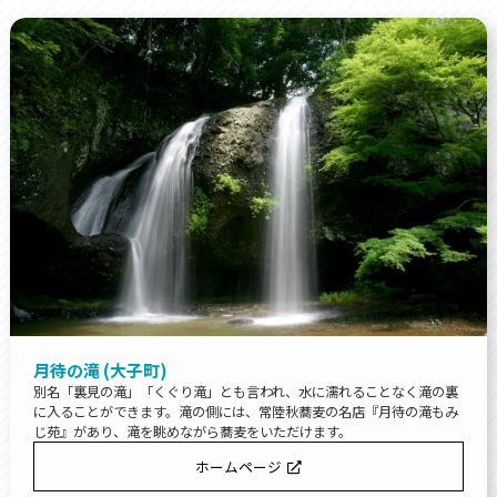
月待の滝 (大子町)
別名「裏見の滝」「くぐり滝」とも言われ、水に濡れることなく滝の裏
に入ることができます。滝の側には、常陸秋蕎麦の名店『月待の滝もみ
じ苑』があり、滝を眺めながら蕎麦をいただけます。
ホームページ