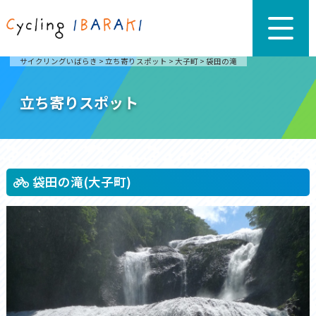
サイクリングいばらき
>
立ち寄りスポット
>
大子町
>
袋田の滝
立ち寄りスポット
袋田の滝(大子町)