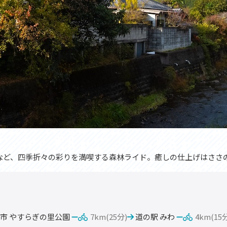
など、四季折々の彩りを満喫する森林ライド。癒しの仕上げはささ
市 やすらぎの里公園
7km(25分)
道の駅 みわ
4km(15