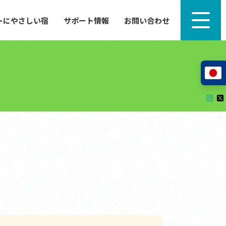
トにやさしい宿
サポート情報
お問い合わせ
サポート情報
来たい」
自転車のレンタルから工具の貸し出し、修理、休
泊施設を
憩、トイレまで、実際に現地で役立つサポート情報
が満載で
サイクルサポートステーション
レンタサイクル
自転車修理施設
サポートライダー
自転車を安全に楽しむために
その他の情報
中心に、
ツアー造成 (学校様、旅行会社様へ)
る爽快な
How to スポーツバイク
リンク集
サイトマップ