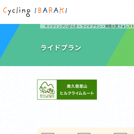
茨城を走ろう
ライド
サイクリングいばらき
>
ライドプラン
>
常陸大宮フォレス
自然が豊かで東京からも近い茨城県は、サイクリン
発着地
グに人気です。茨城県でのサイクリングの楽しみ方
楽しむこ
をご紹介します。
介しま
ライドプラン
サイクリングに茨城が人気の理由
ライ
3大サイクリングエリア
Rid
おすすめスタートポイント
茨城県へのアクセス
おすすめスポット
おすすめグルメ
つくば霞ヶ浦りんりんロード
奥久慈
筑波山と霞ヶ浦をシンボルに、関東平野の自然を楽
袋田の
しむ。日本を代表する「ナショナルサイクルルー
広がる
ト」のひとつ。
ト。
コース紹介
コー