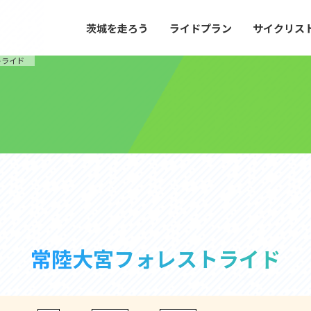
茨城を走ろう
ライドプラン
サイクリス
プラン
サイクリストにやさしい宿
トライド
や距離、景色やグルメなどの目的に合わせて
茨城県が認定した、サイクリストに「また
とができる100以上のモデルルートをご紹
と思ってもらえるような便利でやさしい宿
す。
ご紹介します。
ドプラン
サイクリストにやさしい宿
e with GPS セットアップガイド
里山ヒルクライムルート
大洗・ひたち海浜シーサイドルート
常陸大宮フォレストライド
滝、八溝山、竜神大吊橋など、里山の風景が
リゾートエリアの大洗町・ひたちなか市を
。起伏や勾配を感じる走りごたえのあるルー
美しく変化に富んだ海岸線などを走り抜け
ルート。
ス紹介
コース紹介