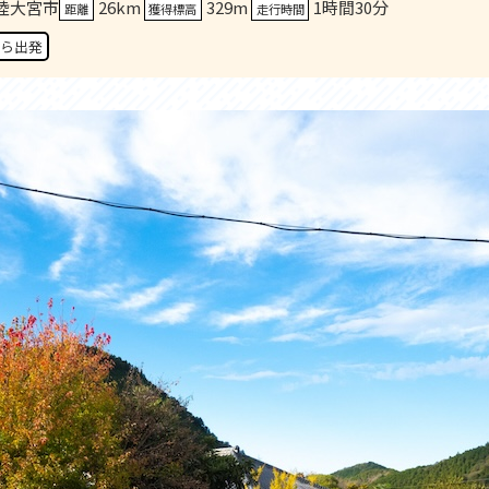
陸大宮市
26km
329m
1時間30分
セス
アクセス
距離
獲得標高
走行時間
すめスタートポイント
おすすめスタートポイント
ら出発
すめスポット
おすすめスポット
すめグルメ
おすすめグルメ
ドプラン
ライドプラン
クリストにやさしい宿
サイクリストにやさしい宿
タサイクル
レンタサイクル
クルサポートステーション
サイクルサポートステーション
車修理施設
サポートライダー
ートライダー
自転車修理施設
慈里山ヒルクライムルート利活用推進
大洗・ひたち海浜シーサイドルート
会
推進協議会