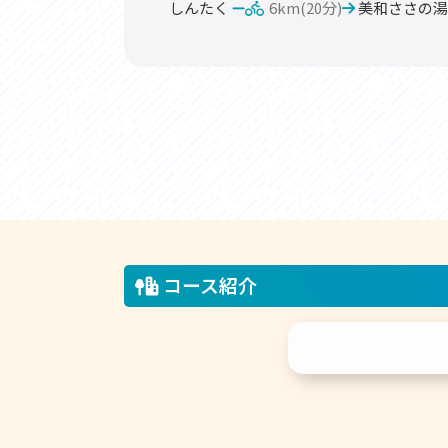
しんたく
6km(20分)
美和ささの湯
コース紹介