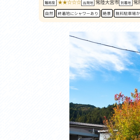
★★☆☆☆
常陸大宮市
常
アクセス
アク
難易度
出発地
到着地
おすすめスタートポイント
おす
自然
終着地にシャワーあり
絶景
無料駐車場か
おすすめスポット
おす
おすすめグルメ
おす
ライドプラン
ライ
サイクリストにやさしい宿
サイ
広域レンタサイクル
レン
自転車修理施設
サイ
サイクルサポートステーション
自転
休憩所・トイレ
サポ
サポートライダー
奥久
りんりんスクエア土浦
協議
つくば霞ヶ浦りんりんロード利活用推進協
議会
オリジナルグッズ
台湾「大東北角観光圏」との観光友好交流
旧筑波鉄道を廻る旅