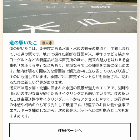
道の駅いたこ
潮来市
道の駅いたこは、潮来市にある水郷・水辺の観光の拠点として親しまれ
ている道の駅です。地元で採れた新鮮な野菜や米、手作りのどら焼きや
ヨーグルトなどの特産品が並ぶ直売所のほか、潮来の魅力を味わえる食
事処「おふくろ亭」などもあり、地域ならではの味覚を気軽に楽しめま
す。館内は明るく開放的な雰囲気で観光途中に立ち寄ってのんびり過ご
すのにも適しています。季節ごとに直売イベントなども開催され、訪れ
るたびに新しい発見があります。
潮来市は霞ヶ浦・北浦に囲まれた水辺の風景が魅力のエリアで、湖畔や
川沿いの平坦な道が続くためサイクリングにも向いています。道の駅い
たこは主要道路やサイクリングルートからアクセスしやすく、走行途中
の休憩や補給の立ち寄り先として最適です。特産品のお買い物や食事で
エネルギーを補給しながら、次の観光スポットへと進む拠点としてもお
すすめです。
詳細ページへ