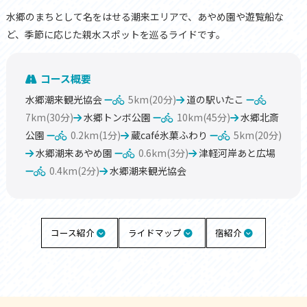
水郷のまちとして名をはせる潮来エリアで、あやめ園や遊覧船な
ど、季節に応じた親水スポットを巡るライドです。
コース概要
水郷潮来観光協会
5km(20分)
道の駅いたこ
7km(30分)
水郷トンボ公園
10km(45分)
水郷北斎
公園
0.2km(1分)
蔵café氷菓ふわり
5km(20分)
水郷潮来あやめ園
0.6km(3分)
津軽河岸あと広場
0.4km(2分)
水郷潮来観光協会
コース紹介
ライドマップ
宿紹介