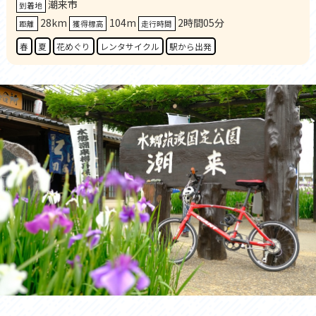
潮来市
到着地
28km
104m
2時間05分
距離
獲得標高
走行時間
春
夏
花めぐり
レンタサイクル
駅から出発