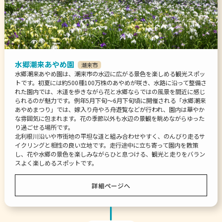
水郷潮来あやめ園
潮来市
水郷潮来あやめ園は、潮来市の水辺に広がる景色を楽しめる観光スポッ
トです。初夏には約500種100万株のあやめが咲き、水路に沿って整備さ
れた園内では、木道を歩きながら花と水郷ならではの風景を間近に感じ
られるのが魅力です。例年5月下旬〜6月下旬頃に開催される「水郷潮来
あやめまつり」では、嫁入り舟やろ舟遊覧などが行われ、園内は華やか
な雰囲気に包まれます。花の季節以外も水辺の景観を眺めながらゆった
り過ごせる場所です。
北利根川沿いや市街地の平坦な道と組み合わせやすく、のんびり走るサ
イクリングと相性の良い立地です。走行途中に立ち寄って園内を散策
し、花や水郷の景色を楽しみながらひと息つける、観光と走りをバラン
スよく楽しめるスポットです。
詳細ページへ