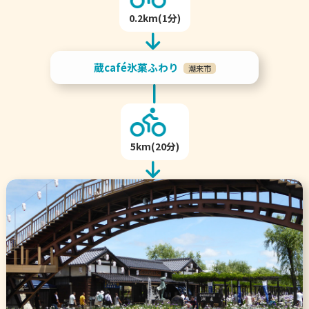
0.2km(1分)
蔵café氷菓ふわり
潮来市
5km(20分)