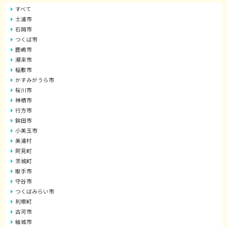
すべて
土浦市
石岡市
つくば市
鹿嶋市
潮来市
稲敷市
かすみがうら市
桜川市
神栖市
行方市
鉾田市
小美玉市
美浦村
阿見町
茨城町
取手市
守谷市
つくばみらい市
利根町
古河市
結城市