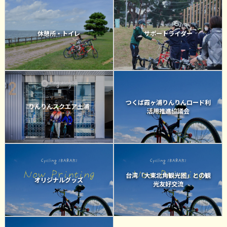
休憩所・トイレ
サポートライダー
つくば霞ヶ浦りんりんロード利
りんりんスクエア土浦
活用推進協議会
台湾「大東北角観光圏」との観
オリジナルグッズ
光友好交流