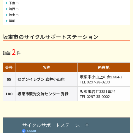
下妻市
筑西市
坂東市
境町
坂東市のサイクルサポートステーション
2
該当
件
番号
名称
所在地
坂東市小山上の台1664-3
65
セブンイレブン 岩井小山店
TEL 0297-38-0239
坂東市岩井3351番地
180
坂東市観光交流センター 秀緑
TEL 0297-35-0002