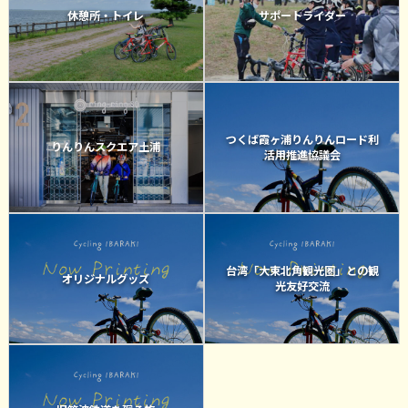
休憩所・トイレ
サポートライダー
つくば霞ヶ浦りんりんロード利
りんりんスクエア土浦
活用推進協議会
台湾「大東北角観光圏」との観
オリジナルグッズ
光友好交流