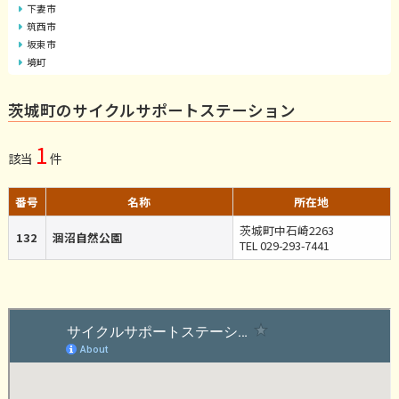
下妻市
筑西市
坂東市
境町
茨城町のサイクルサポートステーション
1
該当
件
番号
名称
所在地
茨城町中石崎2263
132
涸沼自然公園
TEL 029-293-7441