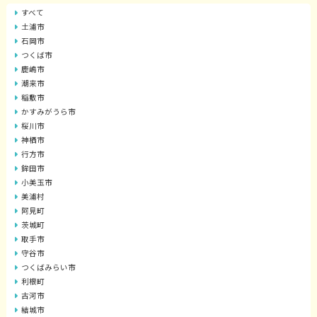
すべて
土浦市
石岡市
つくば市
鹿嶋市
潮来市
稲敷市
かすみがうら市
桜川市
神栖市
行方市
鉾田市
小美玉市
美浦村
阿見町
茨城町
取手市
守谷市
つくばみらい市
利根町
古河市
結城市