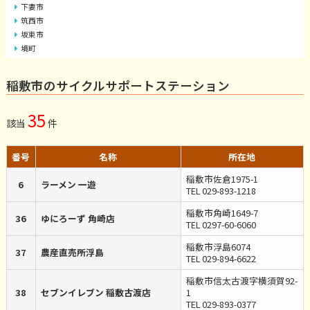
下妻市
筑西市
坂東市
境町
稲敷市のサイクルサポートステーション
35
該当
件
番号
名称
所在地
稲敷市佐倉1975-1
6
ラーメン 一遊
TEL 029-893-1218
稲敷市角崎1649-7
36
ゆにろーず 角崎店
TEL 0297-60-6060
稲敷市浮島6074
37
農産直売所浮島
TEL 029-894-6622
稲敷市信太古渡字横須賀92-
38
セブンイレブン 稲敷古渡店
1
TEL 029-893-0377