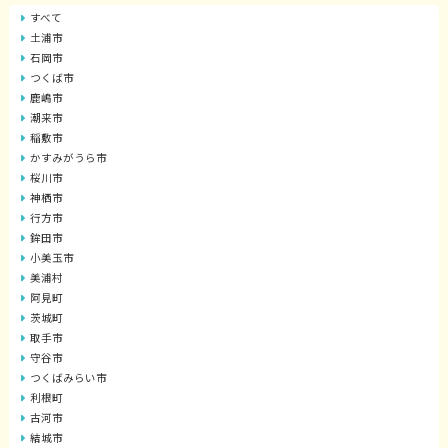
すべて
土浦市
石岡市
つくば市
鹿嶋市
潮来市
稲敷市
かすみがうら市
桜川市
神栖市
行方市
鉾田市
小美玉市
美浦村
阿見町
茨城町
取手市
守谷市
つくばみらい市
利根町
古河市
結城市