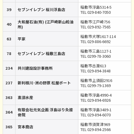
稲敷市浮島5314-5
39
セブンイレブン 桜川浮島店
TEL 029-840-7050
大和屋石油(有) (江戸崎新山給油
稲敷市江戸崎756
40
所)
TEL 029-892-7565
稲敷市犬塚1617-114
63
平家
TEL 029-886-6692
稲敷市三島1127-1
78
セブンイレブン 稲敷三島店
TEL 0299-78-3060
稲敷市古渡613
234
井川建設設計事務所
TEL 029-894-3848
稲敷市上須田2916
237
新利根川･洲の野原 松屋ボート
TEL 0299-79-1369
稲敷市浮島4990-4
363
髙須水産
TEL 029-894-6926
有限会社元気企画 浮島はり灸接
稲敷市浮島3489-1
364
骨院
TEL 029-894-6070
稲敷市須賀津969
365
宮本商店
TEL 029-894-2566