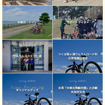
休憩所・トイレ
サポートライダー
つくば霞ヶ浦りんりんロード利
りんりんスクエア土浦
活用推進協議会
台湾「大東北角観光圏」との観
オリジナルグッズ
光友好交流