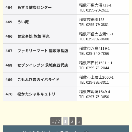
稲敷市東大沼713-1
464
あずま健康センター
TEL 0299-79-2611
稲敷市曲渕183
465
うい庵
TEL 0299-79-0881
稲敷市信太古渡91-1
466
お食事処 旅館 喜久
TEL 029-892-0600
稲敷市浮島4119-1
467
ファミリーマート 稲敷浮島店
TEL 029-840-7866
稲敷市西代1581‐1
468
セブンイレブン 茨城東西代店
TEL 0299-78-2044
稲敷市上君山2060-1
469
こもれび森のイバライド
TEL 029-892-3911
稲敷市角崎1649-4
470
松かたシャルキュトリー
TEL 0297-75-3650
1 / 2
1
2
»