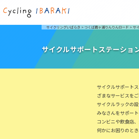
茨城を走ろう
ライド
サイクリングいばらき
>
つくば霞ヶ浦りんりんロード
>
サ
自然が豊かで東京からも近い茨城県は、サイクリン
発着地
グに人気です。茨城県でのサイクリングの楽しみ方
楽しむこ
をご紹介します。
介しま
サイクルサポートステーショ
サイクリングに茨城が人気の理由
ライ
3大サイクリングエリア
Rid
おすすめスタートポイント
茨城県へのアクセス
おすすめスポット
サイクルサポートス
おすすめグルメ
ざまなサービスをご
サイクルラックの設
つくば霞ヶ浦りんりんロード
奥久慈
みなさんをサポート
筑波山と霞ヶ浦をシンボルに、関東平野の自然を楽
袋田の
コンビニや飲食店、
しむ。日本を代表する「ナショナルサイクルルー
広がる
ト」のひとつ。
ト。
何かにお困りのとき
コース紹介
コー