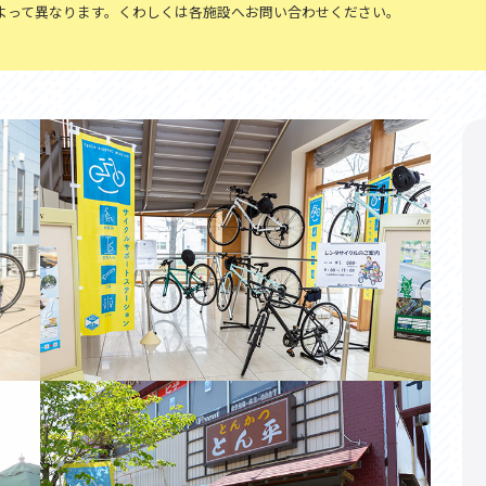
セス
アクセス
よって異なります。くわしくは各施設へお問い合わせください。
すめスタートポイント
おすすめスタートポイント
すめスポット
おすすめスポット
すめグルメ
おすすめグルメ
ドプラン
ライドプラン
クリストにやさしい宿
サイクリストにやさしい宿
タサイクル
レンタサイクル
クルサポートステーション
サイクルサポートステーション
車修理施設
サポートライダー
ートライダー
自転車修理施設
慈里山ヒルクライムルート利活用推進
大洗・ひたち海浜シーサイドルート
会
推進協議会