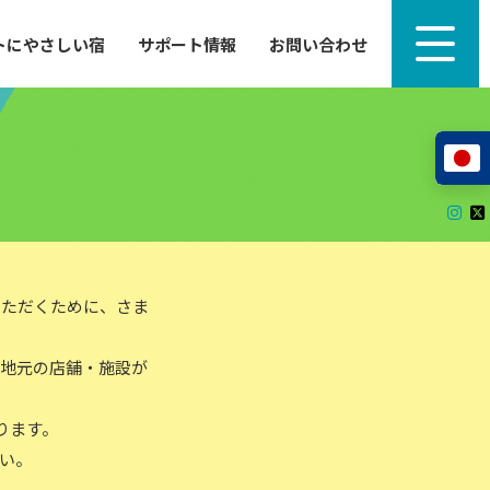
トにやさしい宿
サポート情報
お問い合わせ
サポート情報
来たい」
自転車のレンタルから工具の貸し出し、修理、休
泊施設を
憩、トイレまで、実際に現地で役立つサポート情報
が満載で
サイクルサポートステーション
レンタサイクル
自転車修理施設
サポートライダー
自転車を安全に楽しむために
いただくために、さま
、地元の店舗・施設が
その他の情報
中心に、
ツアー造成 (学校様、旅行会社様へ)
ります。
る爽快な
How to スポーツバイク
い。
リンク集
サイトマップ