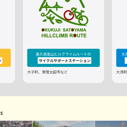
の
奥久慈里山ヒルクライムルートの
大
ン
サイクルサポートステーション
大子町、常陸太田市など
大洗
s