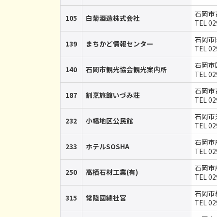
石岡市
105
白菊酒造株式会社
TEL 02
石岡市国
139
まちかど情報センター
TEL 02
石岡市国
140
石岡市観光協会観光案内所
TEL 02
石岡市
187
割烹旅館いづみ荘
TEL 02
石岡市
232
小幡地区公民館
TEL 0
石岡市府
233
ホテルSOSHA
TEL 02
石岡市府
250
高栖石材工業(有)
TEL 02
石岡市総
315
常陸國總社宮
TEL 02