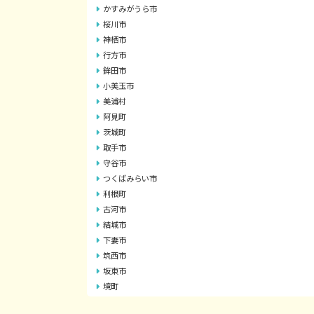
かすみがうら市
桜川市
神栖市
行方市
鉾田市
小美玉市
美浦村
阿見町
茨城町
取手市
守谷市
つくばみらい市
利根町
古河市
結城市
下妻市
筑西市
坂東市
境町