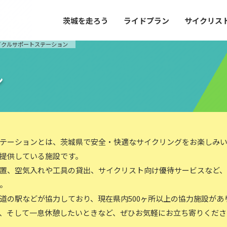
茨城を走ろう
ライドプラン
サイクリス
プラン
サイクリストにやさしい宿
イクルサポートステーション
や距離、景色やグルメなどの目的に合わせて
茨城県が認定した、サイクリストに「また
とができる100以上のモデルルートをご紹
と思ってもらえるような便利でやさしい宿
す。
ご紹介します。
ン
ドプラン
サイクリストにやさしい宿
e with GPS セットアップガイド
テーションとは、茨城県で安全・快適なサイクリングをお楽しみ
提供している施設です。
置、空気入れや工具の貸出、サイクリスト向け優待サービスなど
里山ヒルクライムルート
大洗・ひたち海浜シーサイドルート
。
滝、八溝山、竜神大吊橋など、里山の風景が
リゾートエリアの大洗町・ひたちなか市を
道の駅などが協力しており、現在県内500ヶ所以上の協力施設があ
。起伏や勾配を感じる走りごたえのあるルー
美しく変化に富んだ海岸線などを走り抜け
ルート。
、そして一息休憩したいときなど、ぜひお気軽にお立ち寄りくださ
ス紹介
コース紹介