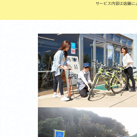
アクセス
アク
サービス内容は店舗に
おすすめスタートポイント
おす
おすすめスポット
おす
おすすめグルメ
おす
ライドプラン
ライ
サイクリストにやさしい宿
サイ
広域レンタサイクル
レン
自転車修理施設
サイ
サイクルサポートステーション
自転
休憩所・トイレ
サポ
サポートライダー
奥久
りんりんスクエア土浦
協議
つくば霞ヶ浦りんりんロード利活用推進協
議会
オリジナルグッズ
台湾「大東北角観光圏」との観光友好交流
旧筑波鉄道を廻る旅