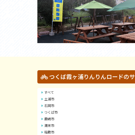
つくば霞ヶ浦りんりんロードのサ
すべて
土浦市
石岡市
つくば市
鹿嶋市
潮来市
稲敷市