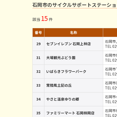
石岡市のサイクルサポートステーショ
15
該当
件
番号
名称
石岡市上
29
セブンイレブン 石岡上林店
TEL 02
石岡市
31
大場観光ぶどう園
TEL 02
石岡市
32
いばらきフラワーパーク
TEL 02
石岡市染
33
常陸風土記の丘
TEL 02
石岡市小
34
やさと温泉ゆりの郷
TEL 02
石岡市柿
35
ファミリーマート 石岡柿岡店
TEL 02