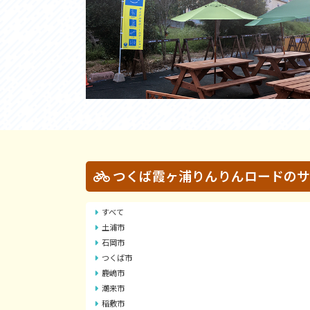
つくば霞ヶ浦りんりんロードのサ
すべて
土浦市
石岡市
つくば市
鹿嶋市
潮来市
稲敷市