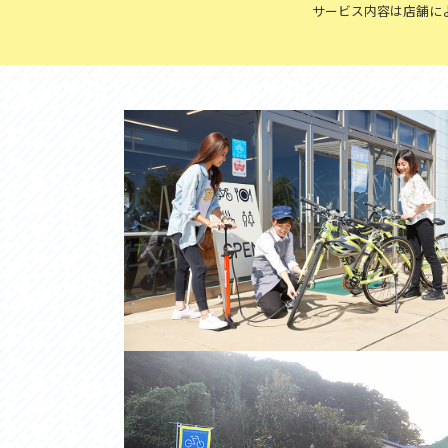
アクセス
アク
サービス内容は店舗に
おすすめスタートポイント
おす
おすすめスポット
おす
おすすめグルメ
おす
ライドプラン
ライ
サイクリストにやさしい宿
サイ
広域レンタサイクル
レン
自転車修理施設
サイ
サイクルサポートステーション
自転
休憩所・トイレ
サポ
サポートライダー
奥久
りんりんスクエア土浦
協議
つくば霞ヶ浦りんりんロード利活用推進協
議会
オリジナルグッズ
台湾「大東北角観光圏」との観光友好交流
旧筑波鉄道を廻る旅