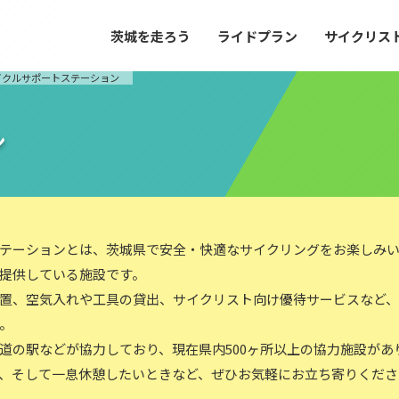
茨城を走ろう
ライドプラン
サイクリス
プラン
サイクリストにやさしい宿
イクルサポートステーション
や距離、景色やグルメなどの目的に合わせて
茨城県が認定した、サイクリストに「また
とができる100以上のモデルルートをご紹
と思ってもらえるような便利でやさしい宿
す。
ご紹介します。
ン
ドプラン
サイクリストにやさしい宿
e with GPS セットアップガイド
テーションとは、茨城県で安全・快適なサイクリングをお楽しみ
提供している施設です。
置、空気入れや工具の貸出、サイクリスト向け優待サービスなど
里山ヒルクライムルート
大洗・ひたち海浜シーサイドルート
。
滝、八溝山、竜神大吊橋など、里山の風景が
リゾートエリアの大洗町・ひたちなか市を
道の駅などが協力しており、現在県内500ヶ所以上の協力施設があ
。起伏や勾配を感じる走りごたえのあるルー
美しく変化に富んだ海岸線などを走り抜け
ルート。
、そして一息休憩したいときなど、ぜひお気軽にお立ち寄りくださ
ス紹介
コース紹介