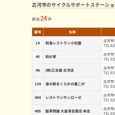
古河市のサイクルサポートステーショ
24
該当
件
番号
名称
古河市
19
和食レストラン小松園
TEL 02
古河市下
45
和が家
TEL 02
古河市下
96
(株)乙女屋 古河店
TEL 02
古河市
134
道の駅まくらがの里こが
TEL 02
古河市中
404
レストランサンローゼ
TEL 02
古河市雷
405
製茶問屋 大島清吉商店 本店
TEL 02