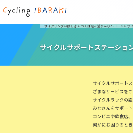
茨城を走ろう
ライド
サイクリングいばらき
>
つくば霞ヶ浦りんりんロード
>
サ
自然が豊かで東京からも近い茨城県は、サイクリン
発着地
グに人気です。茨城県でのサイクリングの楽しみ方
楽しむこ
をご紹介します。
介しま
サイクルサポートステーショ
サイクリングに茨城が人気の理由
ライ
3大サイクリングエリア
Rid
おすすめスタートポイント
茨城県へのアクセス
おすすめスポット
サイクルサポートス
おすすめグルメ
ざまなサービスをご
サイクルラックの設
つくば霞ヶ浦りんりんロード
奥久慈
みなさんをサポート
筑波山と霞ヶ浦をシンボルに、関東平野の自然を楽
袋田の
コンビニや飲食店、
しむ。日本を代表する「ナショナルサイクルルー
広がる
ト」のひとつ。
ト。
何かにお困りのとき
コース紹介
コー