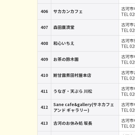
古河市中
406
サカカンカフェ
TEL 02
古河市
407
森田廣濟堂
TEL 02
古河市東
408
和心いちえ
TEL 02
古河市中
409
お茶の鈴木園
TEL 02
古河市古
410
鮒甘露煮田村屋本店
TEL 02
古河市中
411
うなぎ・天ぷら 川松
TEL 02
Sane cafe&gallery(サネカフェ
古河市中
412
アンド ギャラリー)
TEL 02
古河市中
413
古河のお休み処 坂長
TEL 02