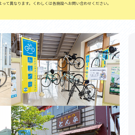
セス
アクセス
よって異なります。くわしくは各施設へお問い合わせください。
すめスタートポイント
おすすめスタートポイント
すめスポット
おすすめスポット
すめグルメ
おすすめグルメ
ドプラン
ライドプラン
クリストにやさしい宿
サイクリストにやさしい宿
タサイクル
レンタサイクル
クルサポートステーション
サイクルサポートステーション
車修理施設
サポートライダー
ートライダー
自転車修理施設
慈里山ヒルクライムルート利活用推進
大洗・ひたち海浜シーサイドルート
会
推進協議会