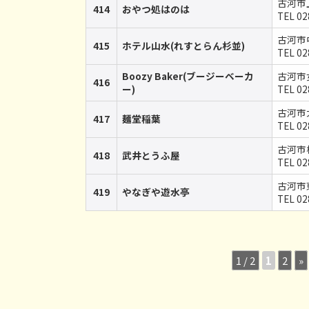
古河市
414
おやつ処はのは
TEL 02
古河市中
415
ホテル山水(れすとらん杉並)
TEL 02
Boozy Baker(ブージーベーカ
古河市女
416
ー)
TEL 02
古河市大
417
麺堂稲葉
TEL 02
古河市横
418
武井とうふ屋
TEL 02
古河市東
419
やなぎや遊水亭
TEL 02
1 / 2
1
2
»