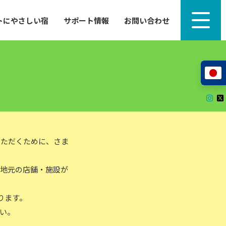
トにやさしい宿
サポート情報
お問い合わせ
サポート情報
来たい」
自転車のレンタルから工具の貸し出し、修理、休
泊施設を
憩、トイレまで、実際に現地で役立つサポート情報
が満載で
サイクルサポートステーション
レンタサイクル
自転車修理施設
サポートライダー
自転車を安全に楽しむために
いただくために、さま
、地元の店舗・施設が
その他の情報
中心に、
ツアー造成 (学校様、旅行会社様へ)
ります。
る爽快な
How to スポーツバイク
い。
リンク集
サイトマップ