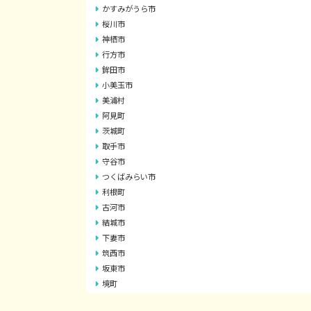
かすみがうら市
桜川市
神栖市
行方市
鉾田市
小美玉市
美浦村
阿見町
茨城町
取手市
守谷市
つくばみらい市
利根町
古河市
結城市
下妻市
筑西市
坂東市
境町