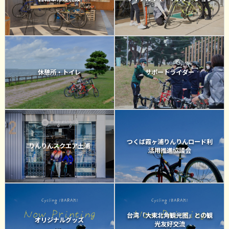
休憩所・トイレ
サポートライダー
つくば霞ヶ浦りんりんロード利
りんりんスクエア土浦
活用推進協議会
台湾「大東北角観光圏」との観
オリジナルグッズ
光友好交流