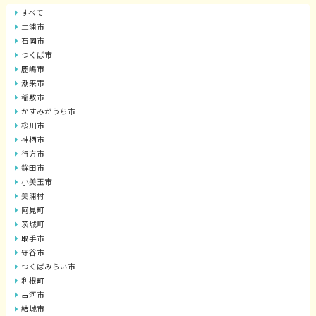
すべて
土浦市
石岡市
つくば市
鹿嶋市
潮来市
稲敷市
かすみがうら市
桜川市
神栖市
行方市
鉾田市
小美玉市
美浦村
阿見町
茨城町
取手市
守谷市
つくばみらい市
利根町
古河市
結城市