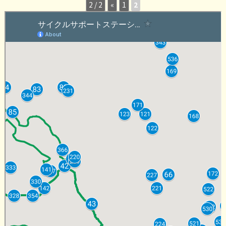
2 / 2
«
1
2