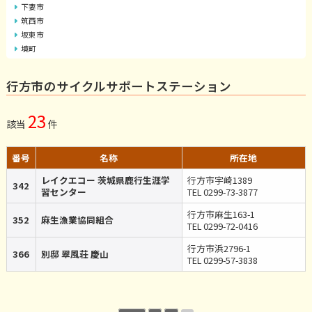
下妻市
筑西市
坂東市
境町
行方市のサイクルサポートステーション
23
該当
件
番号
名称
所在地
レイクエコー 茨城県鹿行生涯学
行方市宇崎1389
342
習センター
TEL 0299-73-3877
行方市麻生163-1
352
麻生漁業協同組合
TEL 0299-72-0416
行方市浜2796-1
366
別邸 翠風荘 慶山
TEL 0299-57-3838