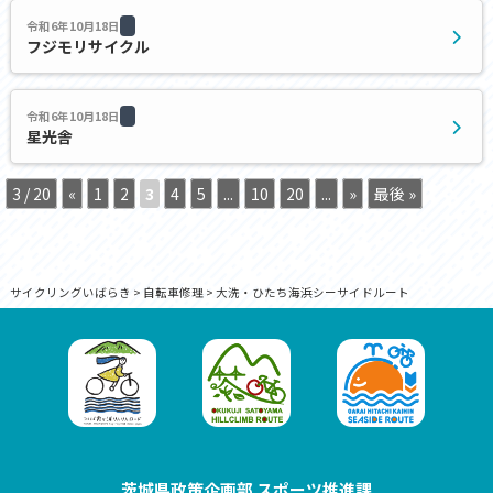
令和6年10月18日
フジモリサイクル
令和6年10月18日
星光舎
3 / 20
«
1
2
3
4
5
...
10
20
...
»
最後 »
サイクリングいばらき
>
自転車修理
>
大洗・ひたち海浜シーサイドルート
茨城県政策企画部 スポーツ推進課