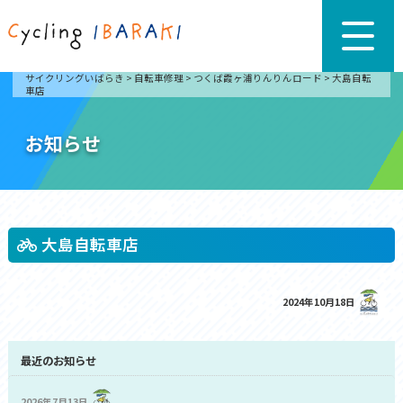
サイクリングいばらき
>
自転車修理
>
つくば霞ヶ浦りんりんロード
>
大島自転
車店
お知らせ
大島自転車店
2024年10月18日
最近のお知らせ
2026年7月13日