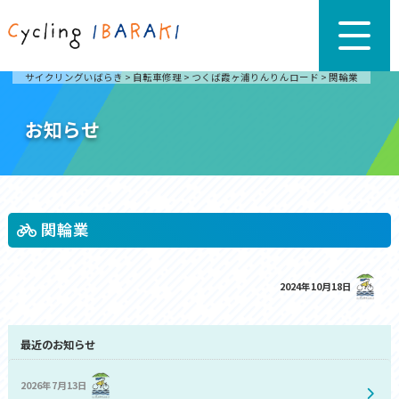
サイクリングいばらき
>
自転車修理
>
つくば霞ヶ浦りんりんロード
>
関輪業
お知らせ
関輪業
2024年10月18日
最近のお知らせ
2026年7月13日