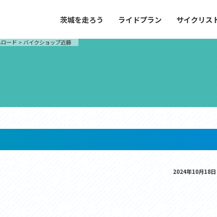
茨城を走ろう
ライドプラン
サイクリス
プラン
サイクリストにやさしい宿
んロード
>
バイクショップ近藤
や距離、景色やグルメなどの目的に合わせて
茨城県が認定した、サイクリストに「また
とができる100以上のモデルルートをご紹
と思ってもらえるような便利でやさしい宿
す。
ご紹介します。
ドプラン
サイクリストにやさしい宿
e with GPS セットアップガイド
里山ヒルクライムルート
大洗・ひたち海浜シーサイドルート
2024年10月18日
滝、八溝山、竜神大吊橋など、里山の風景が
リゾートエリアの大洗町・ひたちなか市を
。起伏や勾配を感じる走りごたえのあるルー
美しく変化に富んだ海岸線などを走り抜け
ルート。
ス紹介
コース紹介