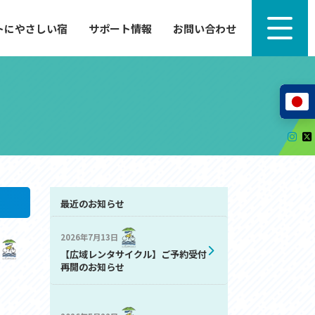
トにやさしい宿
サポート情報
お問い合わせ
サポート情報
来たい」
自転車のレンタルから工具の貸し出し、修理、休
泊施設を
憩、トイレまで、実際に現地で役立つサポート情報
が満載で
サイクルサポートステーション
レンタサイクル
自転車修理施設
サポートライダー
自転車を安全に楽しむために
最近のお知らせ
2026年7月13日
その他の情報
【広域レンタサイクル】ご予約受付
中心に、
ツアー造成 (学校様、旅行会社様へ)
再開のお知らせ
る爽快な
How to スポーツバイク
リンク集
サイトマップ