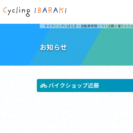
茨城を走ろう
ライド
サイクリングいばらき
>
自転車修理
>
つくば霞ヶ浦りんり
自然が豊かで東京からも近い茨城県は、サイクリン
発着地
グに人気です。茨城県でのサイクリングの楽しみ方
楽しむこ
をご紹介します。
介しま
お知らせ
サイクリングに茨城が人気の理由
ライ
3大サイクリングエリア
Rid
おすすめスタートポイント
茨城県へのアクセス
おすすめスポット
おすすめグルメ
バイクショップ近藤
つくば霞ヶ浦りんりんロード
奥久慈
筑波山と霞ヶ浦をシンボルに、関東平野の自然を楽
袋田の
しむ。日本を代表する「ナショナルサイクルルー
広がる
ト」のひとつ。
ト。
コース紹介
コー