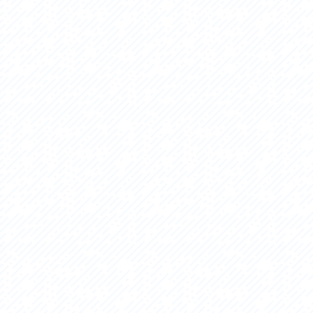
アクセス
アク
おすすめスタートポイント
おす
おすすめスポット
おす
おすすめグルメ
おす
ライドプラン
ライ
サイクリストにやさしい宿
サイ
広域レンタサイクル
レン
自転車修理施設
サイ
サイクルサポートステーション
自転
休憩所・トイレ
サポ
サポートライダー
奥久
りんりんスクエア土浦
協議
つくば霞ヶ浦りんりんロード利活用推進協
議会
オリジナルグッズ
台湾「大東北角観光圏」との観光友好交流
旧筑波鉄道を廻る旅