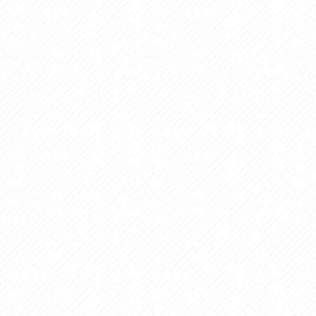
セス
アクセス
すめスタートポイント
おすすめスタートポイント
すめスポット
おすすめスポット
すめグルメ
おすすめグルメ
ドプラン
ライドプラン
クリストにやさしい宿
サイクリストにやさしい宿
タサイクル
レンタサイクル
クルサポートステーション
サイクルサポートステーション
車修理施設
サポートライダー
ートライダー
自転車修理施設
慈里山ヒルクライムルート利活用推進
大洗・ひたち海浜シーサイドルート
会
推進協議会