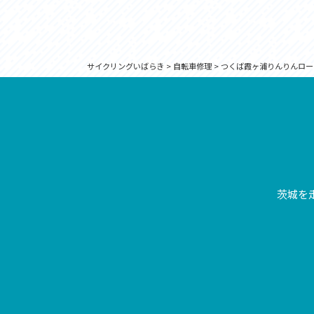
サイクリングいばらき
>
自転車修理
>
つくば霞ヶ浦りんりんロー
茨城を