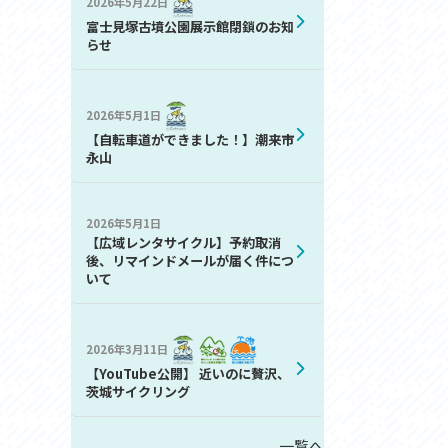
2026年5月22日
お問い合わせ
富士見塚古墳公園展示館閉鎖のお知
プライバシーポリシー
らせ
2026年5月1日
【自転車道ができました！】潮来市
永山
2026年5月1日
利活用
【広域レンタサイクル】予約取消
後、リマインドメールが届く件につ
いて
2026年3月11日
【YouTube公開】 近いのに贅沢、
茨城サイクリング
一覧へ