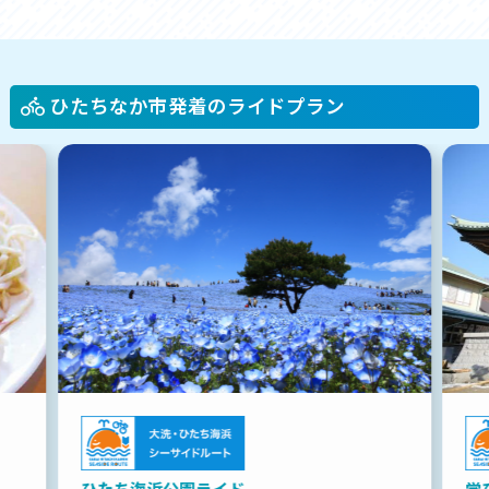
ひたちなか市発着のライドプラン
ひたち海浜公園ライド
学