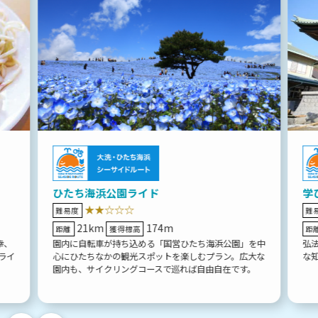
ひたち海浜公園ライド
学
★★☆☆☆
難易度
難
21km
174m
距離
獲得標高
距
幸、
園内に自転車が持ち込める「国営ひたち海浜公園」を中
弘
ライ
心にひたちなかの観光スポットを楽しむプラン。広大な
な
園内も、サイクリングコースで巡れば自由自在です。