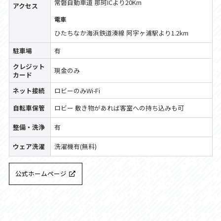
常磐自動車道 那珂ICより20Km
アクセス
電車
ひたちなか海浜鉄道湊線 阿字ヶ浦駅より1.2km
駐車場
有
クレジット
現金のみ
カード
ネット接続
ロビーのみWi-Fi
自転車保管
ロビー 敷き物があれば客室への持ち込みも可
整備・洗浄
有
ウェア洗濯
洗濯機有(無料)
公式ホームページ