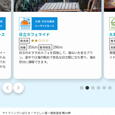
ース
日立カフェライド
久
★★☆☆☆
難易度
難
35km
296m
距離
獲得標高
距
イー
日立のおすすめカフェを目指して、海沿いを走るプラ
常
かみ
ン。道中では海の眺めで有名な日立駅に立ち寄り、海を
イ
でお
存分に満喫できます。
かな
サイクリングいばらき
>
やさしい宿
>
国民宿舎 鵜の岬