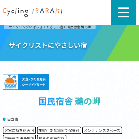
サイクリングいばらき
>
やさしい宿
>
国民宿舎 鵜の岬
サイクリストにやさしい宿
国民宿舎 鵜の岬
日立市
客室に持ち込み可
施錠可能な場所で保管可
メンテナンススペース
自転車の洗浄場所
軽食の販売有り