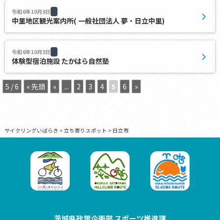
令和6年10月3日
中里地区観光案内所( 一般社団法人 夢・日立中里)
令和6年10月3日
体験型宿泊施設 たかはら自然塾
5 / 6
« 先頭
«
...
2
3
4
5
6
»
サイクリングいばらき
>
立ち寄りスポット
>
日立市
茨城県政策企画部 スポーツ推進課