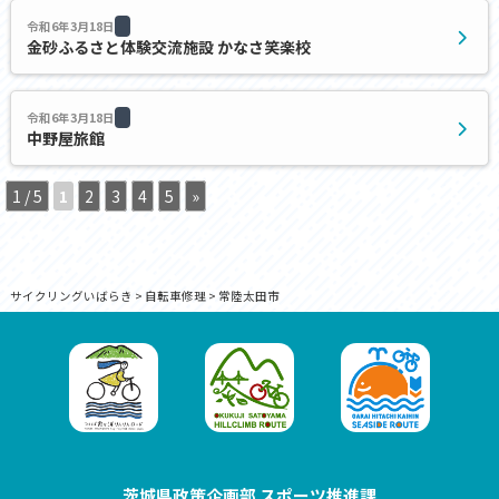
令和6年3月18日
金砂ふるさと体験交流施設 かなさ笑楽校
令和6年3月18日
中野屋旅館
1 / 5
1
2
3
4
5
»
サイクリングいばらき
>
自転車修理
>
常陸太田市
茨城県政策企画部 スポーツ推進課