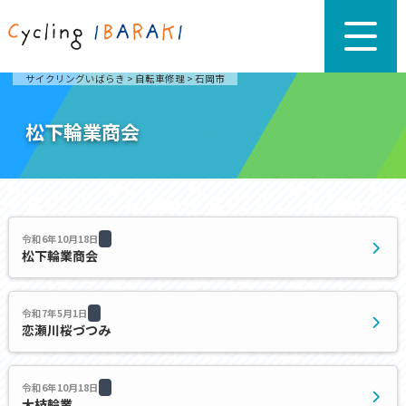
サイクリングいばらき
>
自転車修理
>
石岡市
松下輪業商会
令和6年10月18日
松下輪業商会
令和7年5月1日
恋瀬川桜づつみ
令和6年10月18日
大枝輪業