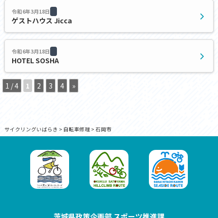
令和6年3月18日
ゲストハウス Jicca
令和6年3月18日
HOTEL SOSHA
1 / 4
1
2
3
4
»
サイクリングいばらき
>
自転車修理
>
石岡市
茨城県政策企画部 スポーツ推進課