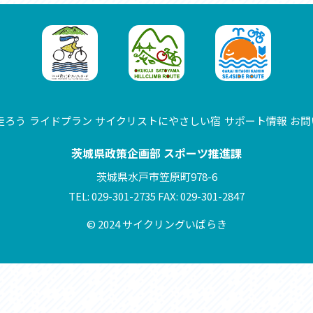
セス
アクセス
すめスタートポイント
おすすめスタートポイント
すめスポット
おすすめスポット
すめグルメ
おすすめグルメ
ドプラン
ライドプラン
クリストにやさしい宿
サイクリストにやさしい宿
タサイクル
レンタサイクル
クルサポートステーション
サイクルサポートステーション
走ろう
ライドプラン
サイクリストにやさしい宿
サポート情報
お問
車修理施設
サポートライダー
ートライダー
自転車修理施設
茨城県政策企画部 スポーツ推進課
慈里山ヒルクライムルート利活用推進
大洗・ひたち海浜シーサイドルート
茨城県水戸市笠原町978-6
会
推進協議会
TEL: 029-301-2735 FAX: 029-301-2847
© 2024 サイクリングいばらき