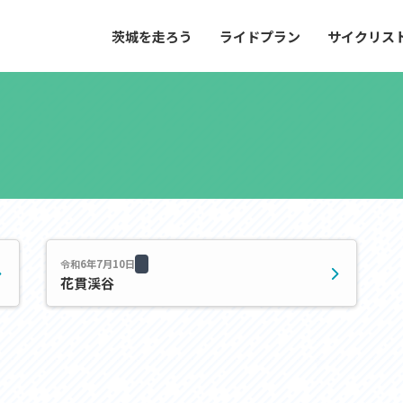
茨城を走ろう
ライドプラン
サイクリス
プラン
サイクリストにやさしい宿
や距離、景色やグルメなどの目的に合わせて
茨城県が認定した、サイクリストに「また
とができる100以上のモデルルートをご紹
と思ってもらえるような便利でやさしい宿
す。
ご紹介します。
ドプラン
サイクリストにやさしい宿
e with GPS セットアップガイド
令和6年7月10日
花貫渓谷
里山ヒルクライムルート
大洗・ひたち海浜シーサイドルート
滝、八溝山、竜神大吊橋など、里山の風景が
リゾートエリアの大洗町・ひたちなか市を
。起伏や勾配を感じる走りごたえのあるルー
美しく変化に富んだ海岸線などを走り抜け
ルート。
ス紹介
コース紹介