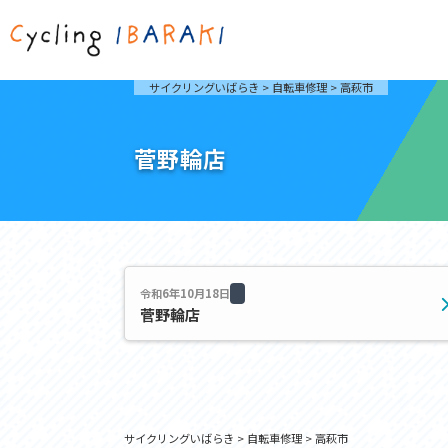
茨城を走ろう
ライド
サイクリングいばらき
>
自転車修理
>
高萩市
自然が豊かで東京からも近い茨城県は、サイクリン
発着地
グに人気です。茨城県でのサイクリングの楽しみ方
楽しむこ
をご紹介します。
介しま
菅野輪店
サイクリングに茨城が人気の理由
ライ
3大サイクリングエリア
Rid
おすすめスタートポイント
茨城県へのアクセス
おすすめスポット
おすすめグルメ
令和6年10月18日
菅野輪店
つくば霞ヶ浦りんりんロード
奥久慈
筑波山と霞ヶ浦をシンボルに、関東平野の自然を楽
袋田の
しむ。日本を代表する「ナショナルサイクルルー
広がる
ト」のひとつ。
ト。
コース紹介
コー
サイクリングいばらき
>
自転車修理
>
高萩市