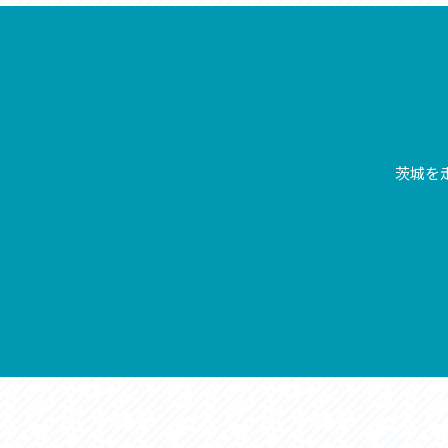
アクセス
アク
おすすめスタートポイント
おす
おすすめスポット
おす
おすすめグルメ
おす
ライドプラン
ライ
サイクリストにやさしい宿
サイ
広域レンタサイクル
レン
自転車修理施設
サイ
茨城を
サイクルサポートステーション
自転
休憩所・トイレ
サポ
サポートライダー
奥久
りんりんスクエア土浦
協議
つくば霞ヶ浦りんりんロード利活用推進協
議会
オリジナルグッズ
台湾「大東北角観光圏」との観光友好交流
旧筑波鉄道を廻る旅