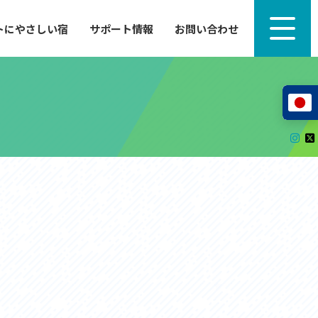
トにやさしい宿
サポート情報
お問い合わせ
サポート情報
来たい」
自転車のレンタルから工具の貸し出し、修理、休
泊施設を
憩、トイレまで、実際に現地で役立つサポート情報
が満載で
サイクルサポートステーション
レンタサイクル
自転車修理施設
サポートライダー
自転車を安全に楽しむために
その他の情報
中心に、
ツアー造成 (学校様、旅行会社様へ)
る爽快な
How to スポーツバイク
リンク集
サイトマップ