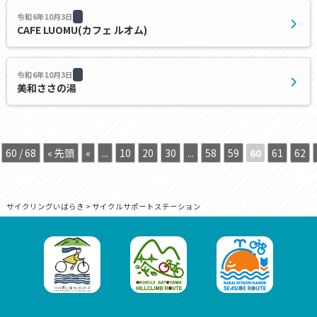
令和6年10月3日
CAFE LUOMU(カフェ ルオム)
令和6年10月3日
美和ささの湯
60 / 68
« 先頭
«
...
10
20
30
...
58
59
60
61
62
サイクリングいばらき
>
サイクルサポートステーション