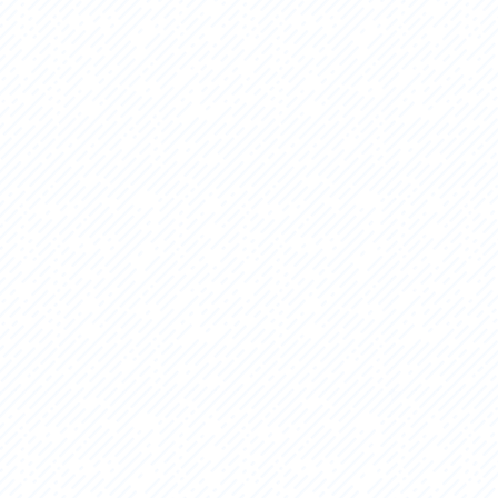
セス
アクセス
すめスタートポイント
おすすめスタートポイント
すめスポット
おすすめスポット
すめグルメ
おすすめグルメ
ドプラン
ライドプラン
クリストにやさしい宿
サイクリストにやさしい宿
タサイクル
レンタサイクル
クルサポートステーション
サイクルサポートステーション
車修理施設
サポートライダー
ートライダー
自転車修理施設
慈里山ヒルクライムルート利活用推進
大洗・ひたち海浜シーサイドルート
会
推進協議会