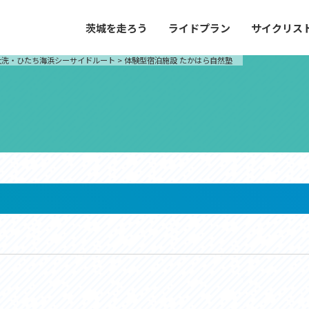
茨城を走ろう
ライドプラン
サイクリス
プラン
サイクリストにやさしい宿
大洗・ひたち海浜シーサイドルート
>
体験型宿泊施設 たかはら自然塾
や距離、景色やグルメなどの目的に合わせて
茨城県が認定した、サイクリストに「また
とができる100以上のモデルルートをご紹
と思ってもらえるような便利でやさしい宿
す。
ご紹介します。
ドプラン
サイクリストにやさしい宿
e with GPS セットアップガイド
里山ヒルクライムルート
大洗・ひたち海浜シーサイドルート
滝、八溝山、竜神大吊橋など、里山の風景が
リゾートエリアの大洗町・ひたちなか市を
。起伏や勾配を感じる走りごたえのあるルー
美しく変化に富んだ海岸線などを走り抜け
ルート。
ス紹介
コース紹介