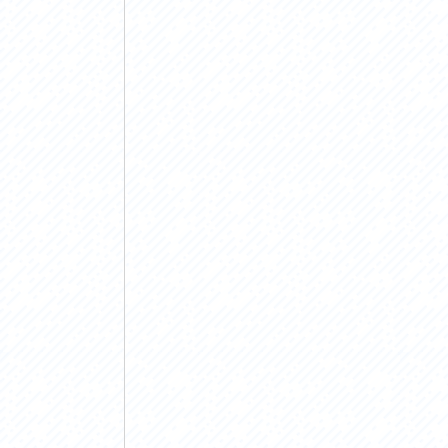
アクセス
アク
おすすめスタートポイント
おす
おすすめスポット
おす
おすすめグルメ
おす
ライドプラン
ライ
サイクリストにやさしい宿
サイ
広域レンタサイクル
レン
自転車修理施設
サイ
サイクルサポートステーション
自転
休憩所・トイレ
サポ
サポートライダー
奥久
りんりんスクエア土浦
協議
つくば霞ヶ浦りんりんロード利活用推進協
議会
オリジナルグッズ
台湾「大東北角観光圏」との観光友好交流
旧筑波鉄道を廻る旅