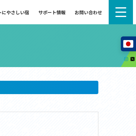
トにやさしい宿
サポート情報
お問い合わせ
サポート情報
来たい」
自転車のレンタルから工具の貸し出し、修理、休
泊施設を
憩、トイレまで、実際に現地で役立つサポート情報
が満載で
サイクルサポートステーション
レンタサイクル
自転車修理施設
サポートライダー
自転車を安全に楽しむために
その他の情報
中心に、
ツアー造成 (学校様、旅行会社様へ)
る爽快な
How to スポーツバイク
リンク集
サイトマップ