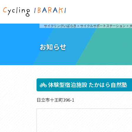
茨城を走ろう
ライド
サイクリングいばらき
>
サイクルサポートステーション
>
自然が豊かで東京からも近い茨城県は、サイクリン
発着地
グに人気です。茨城県でのサイクリングの楽しみ方
楽しむこ
をご紹介します。
介しま
お知らせ
サイクリングに茨城が人気の理由
ライ
3大サイクリングエリア
Rid
おすすめスタートポイント
茨城県へのアクセス
おすすめスポット
おすすめグルメ
体験型宿泊施設 たかはら自然塾
日立市十王町396-1
つくば霞ヶ浦りんりんロード
奥久慈
筑波山と霞ヶ浦をシンボルに、関東平野の自然を楽
袋田の
しむ。日本を代表する「ナショナルサイクルルー
広がる
ト」のひとつ。
ト。
コース紹介
コー