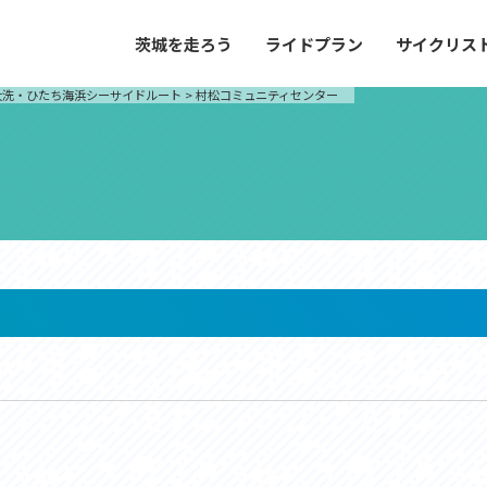
茨城を走ろう
ライドプラン
サイクリス
プラン
サイクリストにやさしい宿
大洗・ひたち海浜シーサイドルート
>
村松コミュニティセンター
や距離、景色やグルメなどの目的に合わせて
茨城県が認定した、サイクリストに「また
とができる100以上のモデルルートをご紹
と思ってもらえるような便利でやさしい宿
す。
ご紹介します。
ドプラン
サイクリストにやさしい宿
e with GPS セットアップガイド
里山ヒルクライムルート
大洗・ひたち海浜シーサイドルート
滝、八溝山、竜神大吊橋など、里山の風景が
リゾートエリアの大洗町・ひたちなか市を
。起伏や勾配を感じる走りごたえのあるルー
美しく変化に富んだ海岸線などを走り抜け
ルート。
ス紹介
コース紹介