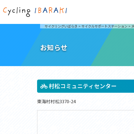
茨城を走ろう
ライド
サイクリングいばらき
>
サイクルサポートステーション
>
自然が豊かで東京からも近い茨城県は、サイクリン
発着地
グに人気です。茨城県でのサイクリングの楽しみ方
楽しむこ
をご紹介します。
介しま
お知らせ
サイクリングに茨城が人気の理由
ライ
3大サイクリングエリア
Rid
おすすめスタートポイント
茨城県へのアクセス
おすすめスポット
おすすめグルメ
村松コミュニティセンター
東海村村松3370-24
つくば霞ヶ浦りんりんロード
奥久慈
筑波山と霞ヶ浦をシンボルに、関東平野の自然を楽
袋田の
しむ。日本を代表する「ナショナルサイクルルー
広がる
ト」のひとつ。
ト。
コース紹介
コー