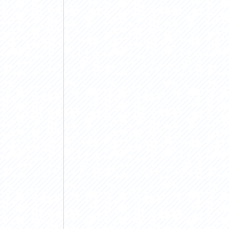
アクセス
アク
おすすめスタートポイント
おす
おすすめスポット
おす
おすすめグルメ
おす
ライドプラン
ライ
サイクリストにやさしい宿
サイ
広域レンタサイクル
レン
自転車修理施設
サイ
サイクルサポートステーション
自転
休憩所・トイレ
サポ
サポートライダー
奥久
りんりんスクエア土浦
協議
つくば霞ヶ浦りんりんロード利活用推進協
議会
オリジナルグッズ
台湾「大東北角観光圏」との観光友好交流
旧筑波鉄道を廻る旅