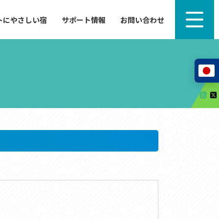
トにやさしい宿
サポート情報
お問い合わせ
サポート情報
来たい」
自転車のレンタルから工具の貸し出し、修理、休
泊施設を
憩、トイレまで、実際に現地で役立つサポート情報
が満載で
サイクルサポートステーション
レンタサイクル
自転車修理施設
サポートライダー
自転車を安全に楽しむために
その他の情報
中心に、
ツアー造成 (学校様、旅行会社様へ)
る爽快な
How to スポーツバイク
リンク集
サイトマップ