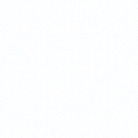
セス
アクセス
すめスタートポイント
おすすめスタートポイント
すめスポット
おすすめスポット
すめグルメ
おすすめグルメ
ドプラン
ライドプラン
クリストにやさしい宿
サイクリストにやさしい宿
タサイクル
レンタサイクル
クルサポートステーション
サイクルサポートステーション
車修理施設
サポートライダー
ートライダー
自転車修理施設
慈里山ヒルクライムルート利活用推進
大洗・ひたち海浜シーサイドルート
会
推進協議会