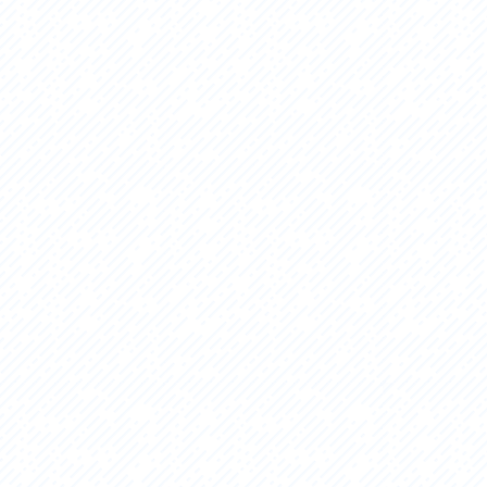
セス
アクセス
すめスタートポイント
おすすめスタートポイント
すめスポット
おすすめスポット
すめグルメ
おすすめグルメ
ドプラン
ライドプラン
クリストにやさしい宿
サイクリストにやさしい宿
タサイクル
レンタサイクル
クルサポートステーション
サイクルサポートステーション
車修理施設
サポートライダー
ートライダー
自転車修理施設
慈里山ヒルクライムルート利活用推進
大洗・ひたち海浜シーサイドルート
会
推進協議会