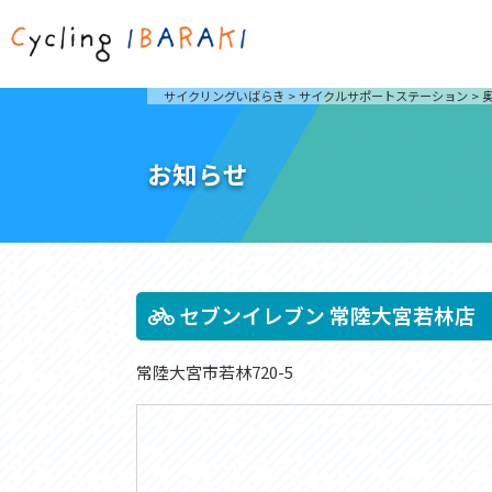
茨城を走ろう
ライド
サイクリングいばらき
>
サイクルサポートステーション
>
自然が豊かで東京からも近い茨城県は、サイクリン
発着地
グに人気です。茨城県でのサイクリングの楽しみ方
楽しむこ
をご紹介します。
介しま
お知らせ
サイクリングに茨城が人気の理由
ライ
3大サイクリングエリア
Rid
おすすめスタートポイント
茨城県へのアクセス
おすすめスポット
おすすめグルメ
セブンイレブン 常陸大宮若林店
常陸大宮市若林720-5
つくば霞ヶ浦りんりんロード
奥久慈
筑波山と霞ヶ浦をシンボルに、関東平野の自然を楽
袋田の
しむ。日本を代表する「ナショナルサイクルルー
広がる
ト」のひとつ。
ト。
コース紹介
コー