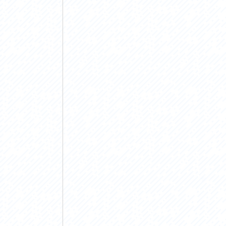
アクセス
アク
おすすめスタートポイント
おす
おすすめスポット
おす
おすすめグルメ
おす
ライドプラン
ライ
サイクリストにやさしい宿
サイ
広域レンタサイクル
レン
自転車修理施設
サイ
サイクルサポートステーション
自転
休憩所・トイレ
サポ
サポートライダー
奥久
りんりんスクエア土浦
協議
つくば霞ヶ浦りんりんロード利活用推進協
議会
オリジナルグッズ
台湾「大東北角観光圏」との観光友好交流
旧筑波鉄道を廻る旅