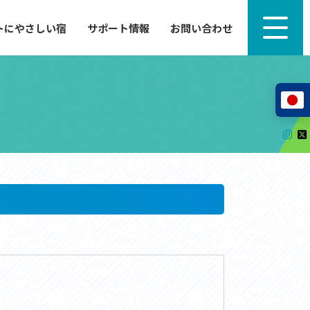
トにやさしい宿
サポート情報
お問い合わせ
サポート情報
来たい」
自転車のレンタルから工具の貸し出し、修理、休
泊施設を
憩、トイレまで、実際に現地で役立つサポート情報
が満載で
サイクルサポートステーション
レンタサイクル
自転車修理施設
サポートライダー
自転車を安全に楽しむために
その他の情報
中心に、
ツアー造成 (学校様、旅行会社様へ)
る爽快な
How to スポーツバイク
リンク集
サイトマップ