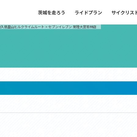
茨城を走ろう
ライドプラン
サイクリス
プラン
サイクリストにやさしい宿
奥久慈里山ヒルクライムルート
>
セブンイレブン 常陸大宮若林店
や距離、景色やグルメなどの目的に合わせて
茨城県が認定した、サイクリストに「また
とができる100以上のモデルルートをご紹
と思ってもらえるような便利でやさしい宿
す。
ご紹介します。
ドプラン
サイクリストにやさしい宿
e with GPS セットアップガイド
里山ヒルクライムルート
大洗・ひたち海浜シーサイドルート
滝、八溝山、竜神大吊橋など、里山の風景が
リゾートエリアの大洗町・ひたちなか市を
。起伏や勾配を感じる走りごたえのあるルー
美しく変化に富んだ海岸線などを走り抜け
ルート。
ス紹介
コース紹介