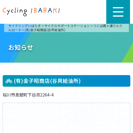
サイクリングいばらき
>
サイクルサポートステーション
>
つくば霞ヶ浦りんり
んロード
>
(有)金子昭商店(谷貝給油所)
お知らせ
(有)金子昭商店(谷貝給油所)
桜川市真壁町下谷貝2264-4