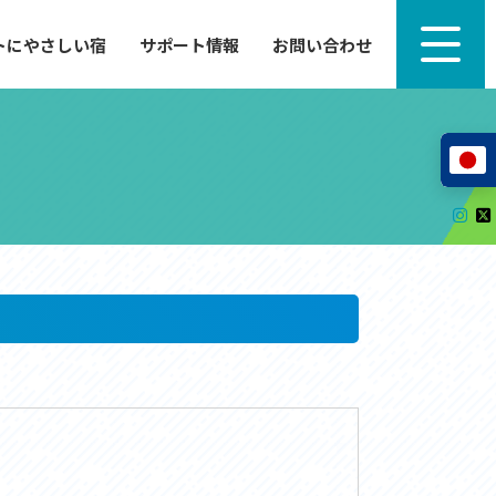
トにやさしい宿
サポート情報
お問い合わせ
サポート情報
来たい」
自転車のレンタルから工具の貸し出し、修理、休
泊施設を
憩、トイレまで、実際に現地で役立つサポート情報
が満載で
サイクルサポートステーション
レンタサイクル
自転車修理施設
サポートライダー
自転車を安全に楽しむために
その他の情報
中心に、
ツアー造成 (学校様、旅行会社様へ)
る爽快な
How to スポーツバイク
リンク集
サイトマップ