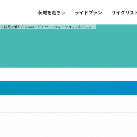
茨城を走ろう
ライドプラン
サイクリス
プラン
サイクリストにやさしい宿
つくば霞ヶ浦りんりんロード
>
セーフティーショップおおしま
や距離、景色やグルメなどの目的に合わせて
茨城県が認定した、サイクリストに「また
とができる100以上のモデルルートをご紹
と思ってもらえるような便利でやさしい宿
す。
ご紹介します。
ドプラン
サイクリストにやさしい宿
e with GPS セットアップガイド
里山ヒルクライムルート
大洗・ひたち海浜シーサイドルート
滝、八溝山、竜神大吊橋など、里山の風景が
リゾートエリアの大洗町・ひたちなか市を
。起伏や勾配を感じる走りごたえのあるルー
美しく変化に富んだ海岸線などを走り抜け
ルート。
ス紹介
コース紹介