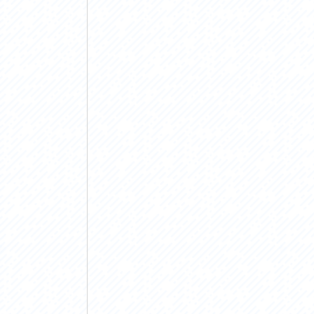
アクセス
アク
おすすめスタートポイント
おす
おすすめスポット
おす
おすすめグルメ
おす
ライドプラン
ライ
サイクリストにやさしい宿
サイ
広域レンタサイクル
レン
自転車修理施設
サイ
サイクルサポートステーション
自転
休憩所・トイレ
サポ
サポートライダー
奥久
りんりんスクエア土浦
協議
つくば霞ヶ浦りんりんロード利活用推進協
議会
オリジナルグッズ
台湾「大東北角観光圏」との観光友好交流
旧筑波鉄道を廻る旅