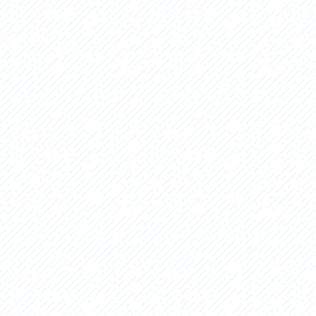
セス
アクセス
すめスタートポイント
おすすめスタートポイント
すめスポット
おすすめスポット
すめグルメ
おすすめグルメ
ドプラン
ライドプラン
クリストにやさしい宿
サイクリストにやさしい宿
タサイクル
レンタサイクル
クルサポートステーション
サイクルサポートステーション
車修理施設
サポートライダー
ートライダー
自転車修理施設
慈里山ヒルクライムルート利活用推進
大洗・ひたち海浜シーサイドルート
会
推進協議会