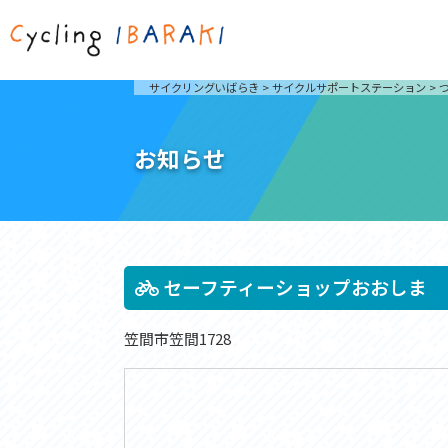
茨城を走ろう
ライド
サイクリングいばらき
>
サイクルサポートステーション
>
自然が豊かで東京からも近い茨城県は、サイクリン
発着地
グに人気です。茨城県でのサイクリングの楽しみ方
楽しむこ
をご紹介します。
介しま
お知らせ
サイクリングに茨城が人気の理由
ライ
3大サイクリングエリア
Rid
おすすめスタートポイント
茨城県へのアクセス
おすすめスポット
おすすめグルメ
セーフティーショップおおしま
笠間市笠間1728
つくば霞ヶ浦りんりんロード
奥久慈
筑波山と霞ヶ浦をシンボルに、関東平野の自然を楽
袋田の
しむ。日本を代表する「ナショナルサイクルルー
広がる
ト」のひとつ。
ト。
コース紹介
コー