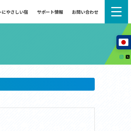
トにやさしい宿
サポート情報
お問い合わせ
サポート情報
来たい」
自転車のレンタルから工具の貸し出し、修理、休
泊施設を
憩、トイレまで、実際に現地で役立つサポート情報
が満載で
サイクルサポートステーション
レンタサイクル
自転車修理施設
サポートライダー
自転車を安全に楽しむために
その他の情報
中心に、
ツアー造成 (学校様、旅行会社様へ)
る爽快な
How to スポーツバイク
リンク集
サイトマップ