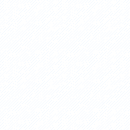
セス
アクセス
すめスタートポイント
おすすめスタートポイント
すめスポット
おすすめスポット
すめグルメ
おすすめグルメ
ドプラン
ライドプラン
クリストにやさしい宿
サイクリストにやさしい宿
タサイクル
レンタサイクル
クルサポートステーション
サイクルサポートステーション
車修理施設
サポートライダー
ートライダー
自転車修理施設
慈里山ヒルクライムルート利活用推進
大洗・ひたち海浜シーサイドルート
会
推進協議会