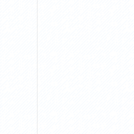
アクセス
アク
おすすめスタートポイント
おす
おすすめスポット
おす
おすすめグルメ
おす
ライドプラン
ライ
サイクリストにやさしい宿
サイ
広域レンタサイクル
レン
自転車修理施設
サイ
サイクルサポートステーション
自転
休憩所・トイレ
サポ
サポートライダー
奥久
りんりんスクエア土浦
協議
つくば霞ヶ浦りんりんロード利活用推進協
議会
オリジナルグッズ
台湾「大東北角観光圏」との観光友好交流
旧筑波鉄道を廻る旅