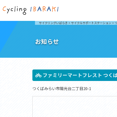
茨城を走ろう
ライド
サイクリングいばらき
>
サイクルサポートステーション
>
自然が豊かで東京からも近い茨城県は、サイクリン
発着地
グに人気です。茨城県でのサイクリングの楽しみ方
楽しむこ
をご紹介します。
介しま
お知らせ
サイクリングに茨城が人気の理由
ライ
3大サイクリングエリア
Rid
おすすめスタートポイント
茨城県へのアクセス
おすすめスポット
おすすめグルメ
ファミリーマートフレスト つく
つくばみらい市陽光台二丁目20-1
つくば霞ヶ浦りんりんロード
奥久慈
筑波山と霞ヶ浦をシンボルに、関東平野の自然を楽
袋田の
しむ。日本を代表する「ナショナルサイクルルー
広がる
ト」のひとつ。
ト。
コース紹介
コー