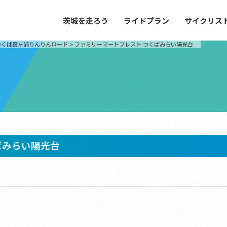
茨城を走ろう
ライドプラン
サイクリス
プラン
サイクリストにやさしい宿
つくば霞ヶ浦りんりんロード
>
ファミリーマートフレスト つくばみらい陽光台
や距離、景色やグルメなどの目的に合わせて
茨城県が認定した、サイクリストに「また
とができる100以上のモデルルートをご紹
と思ってもらえるような便利でやさしい宿
す。
ご紹介します。
ドプラン
サイクリストにやさしい宿
e with GPS セットアップガイド
ばみらい陽光台
里山ヒルクライムルート
大洗・ひたち海浜シーサイドルート
滝、八溝山、竜神大吊橋など、里山の風景が
リゾートエリアの大洗町・ひたちなか市を
。起伏や勾配を感じる走りごたえのあるルー
美しく変化に富んだ海岸線などを走り抜け
ルート。
ス紹介
コース紹介