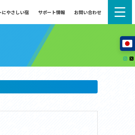
トにやさしい宿
サポート情報
お問い合わせ
サポート情報
来たい」
自転車のレンタルから工具の貸し出し、修理、休
泊施設を
憩、トイレまで、実際に現地で役立つサポート情報
が満載で
サイクルサポートステーション
レンタサイクル
自転車修理施設
サポートライダー
自転車を安全に楽しむために
その他の情報
中心に、
ツアー造成 (学校様、旅行会社様へ)
る爽快な
How to スポーツバイク
リンク集
サイトマップ