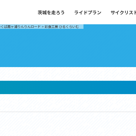
茨城を走ろう
ライドプラン
サイクリス
プラン
サイクリストにやさしい宿
つくば霞ヶ浦りんりんロード
>
彩食工房 ひるくらいむ
や距離、景色やグルメなどの目的に合わせて
茨城県が認定した、サイクリストに「また
とができる100以上のモデルルートをご紹
と思ってもらえるような便利でやさしい宿
す。
ご紹介します。
ドプラン
サイクリストにやさしい宿
e with GPS セットアップガイド
里山ヒルクライムルート
大洗・ひたち海浜シーサイドルート
滝、八溝山、竜神大吊橋など、里山の風景が
リゾートエリアの大洗町・ひたちなか市を
。起伏や勾配を感じる走りごたえのあるルー
美しく変化に富んだ海岸線などを走り抜け
ルート。
ス紹介
コース紹介