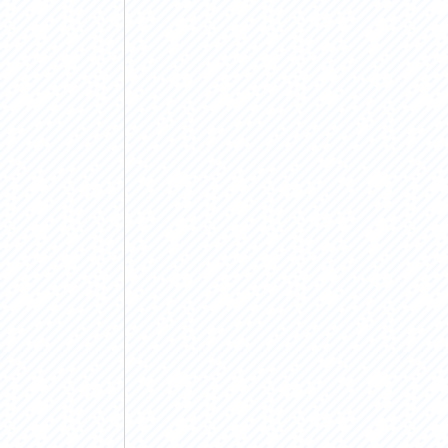
アクセス
アク
おすすめスタートポイント
おす
おすすめスポット
おす
おすすめグルメ
おす
ライドプラン
ライ
サイクリストにやさしい宿
サイ
広域レンタサイクル
レン
自転車修理施設
サイ
サイクルサポートステーション
自転
休憩所・トイレ
サポ
サポートライダー
奥久
りんりんスクエア土浦
協議
つくば霞ヶ浦りんりんロード利活用推進協
議会
オリジナルグッズ
台湾「大東北角観光圏」との観光友好交流
旧筑波鉄道を廻る旅