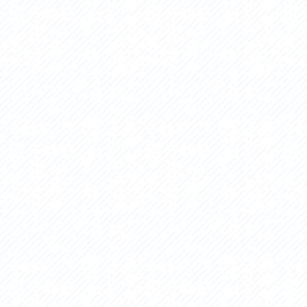
セス
アクセス
すめスタートポイント
おすすめスタートポイント
すめスポット
おすすめスポット
すめグルメ
おすすめグルメ
ドプラン
ライドプラン
クリストにやさしい宿
サイクリストにやさしい宿
タサイクル
レンタサイクル
クルサポートステーション
サイクルサポートステーション
車修理施設
サポートライダー
ートライダー
自転車修理施設
慈里山ヒルクライムルート利活用推進
大洗・ひたち海浜シーサイドルート
会
推進協議会