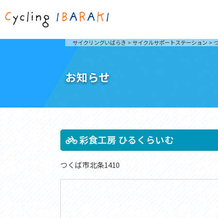
茨城を走ろう
ライド
サイクリングいばらき
>
サイクルサポートステーション
>
自然が豊かで東京からも近い茨城県は、サイクリン
発着地
グに人気です。茨城県でのサイクリングの楽しみ方
楽しむこ
をご紹介します。
介しま
お知らせ
サイクリングに茨城が人気の理由
ライ
3大サイクリングエリア
Rid
おすすめスタートポイント
茨城県へのアクセス
おすすめスポット
おすすめグルメ
彩食工房 ひるくらいむ
つくば市北条1410
つくば霞ヶ浦りんりんロード
奥久慈
筑波山と霞ヶ浦をシンボルに、関東平野の自然を楽
袋田の
しむ。日本を代表する「ナショナルサイクルルー
広がる
ト」のひとつ。
ト。
コース紹介
コー