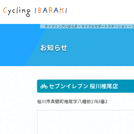
茨城を走ろう
ライド
サイクリングいばらき
>
サイクルサポートステーション
>
自然が豊かで東京からも近い茨城県は、サイクリン
発着地
グに人気です。茨城県でのサイクリングの楽しみ方
楽しむこ
をご紹介します。
介しま
お知らせ
サイクリングに茨城が人気の理由
ライ
3大サイクリングエリア
Rid
おすすめスタートポイント
茨城県へのアクセス
おすすめスポット
おすすめグルメ
セブンイレブン 桜川椎尾店
桜川市真壁町椎尾字八幡前1763番2
つくば霞ヶ浦りんりんロード
奥久慈
筑波山と霞ヶ浦をシンボルに、関東平野の自然を楽
袋田の
しむ。日本を代表する「ナショナルサイクルルー
広がる
ト」のひとつ。
ト。
コース紹介
コー