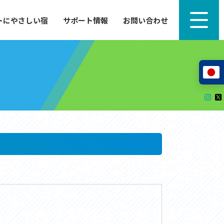
トにやさしい宿
サポート情報
お問い合わせ
サポート情報
来たい」
自転車のレンタルから工具の貸し出し、修理、休
泊施設を
憩、トイレまで、実際に現地で役立つサポート情報
が満載で
サイクルサポートステーション
レンタサイクル
自転車修理施設
サポートライダー
自転車を安全に楽しむために
その他の情報
中心に、
ツアー造成 (学校様、旅行会社様へ)
る爽快な
How to スポーツバイク
リンク集
サイトマップ