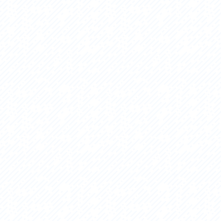
セス
アクセス
すめスタートポイント
おすすめスタートポイント
すめスポット
おすすめスポット
すめグルメ
おすすめグルメ
ドプラン
ライドプラン
クリストにやさしい宿
サイクリストにやさしい宿
タサイクル
レンタサイクル
クルサポートステーション
サイクルサポートステーション
車修理施設
サポートライダー
ートライダー
自転車修理施設
慈里山ヒルクライムルート利活用推進
大洗・ひたち海浜シーサイドルート
会
推進協議会