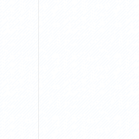
アクセス
アク
おすすめスタートポイント
おす
おすすめスポット
おす
おすすめグルメ
おす
ライドプラン
ライ
サイクリストにやさしい宿
サイ
広域レンタサイクル
レン
自転車修理施設
サイ
サイクルサポートステーション
自転
休憩所・トイレ
サポ
サポートライダー
奥久
りんりんスクエア土浦
協議
つくば霞ヶ浦りんりんロード利活用推進協
議会
オリジナルグッズ
台湾「大東北角観光圏」との観光友好交流
旧筑波鉄道を廻る旅