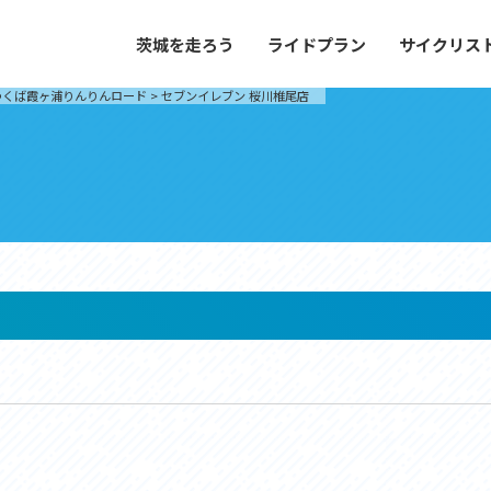
茨城を走ろう
ライドプラン
サイクリス
プラン
サイクリストにやさしい宿
つくば霞ヶ浦りんりんロード
>
セブンイレブン 桜川椎尾店
や距離、景色やグルメなどの目的に合わせて
茨城県が認定した、サイクリストに「また
とができる100以上のモデルルートをご紹
と思ってもらえるような便利でやさしい宿
す。
ご紹介します。
ドプラン
サイクリストにやさしい宿
e with GPS セットアップガイド
里山ヒルクライムルート
大洗・ひたち海浜シーサイドルート
滝、八溝山、竜神大吊橋など、里山の風景が
リゾートエリアの大洗町・ひたちなか市を
。起伏や勾配を感じる走りごたえのあるルー
美しく変化に富んだ海岸線などを走り抜け
ルート。
ス紹介
コース紹介