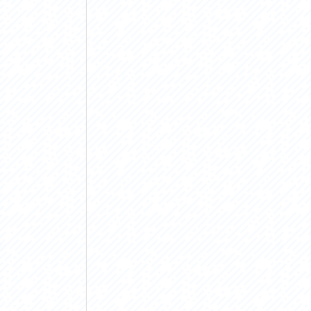
アクセス
アク
おすすめスタートポイント
おす
おすすめスポット
おす
おすすめグルメ
おす
ライドプラン
ライ
サイクリストにやさしい宿
サイ
広域レンタサイクル
レン
自転車修理施設
サイ
サイクルサポートステーション
自転
休憩所・トイレ
サポ
サポートライダー
奥久
りんりんスクエア土浦
協議
つくば霞ヶ浦りんりんロード利活用推進協
議会
オリジナルグッズ
台湾「大東北角観光圏」との観光友好交流
旧筑波鉄道を廻る旅