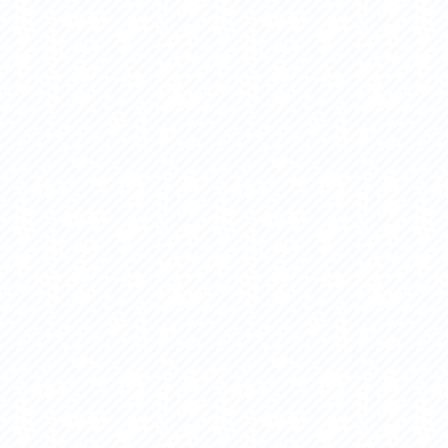
セス
アクセス
すめスタートポイント
おすすめスタートポイント
すめスポット
おすすめスポット
すめグルメ
おすすめグルメ
ドプラン
ライドプラン
クリストにやさしい宿
サイクリストにやさしい宿
タサイクル
レンタサイクル
クルサポートステーション
サイクルサポートステーション
車修理施設
サポートライダー
ートライダー
自転車修理施設
慈里山ヒルクライムルート利活用推進
大洗・ひたち海浜シーサイドルート
会
推進協議会