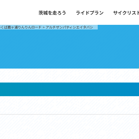
茨城を走ろう
ライドプラン
サイクリス
プラン
サイクリストにやさしい宿
つくば霞ヶ浦りんりんロード
>
アルチザンパティシエイタバシ
や距離、景色やグルメなどの目的に合わせて
茨城県が認定した、サイクリストに「また
とができる100以上のモデルルートをご紹
と思ってもらえるような便利でやさしい宿
す。
ご紹介します。
ドプラン
サイクリストにやさしい宿
e with GPS セットアップガイド
里山ヒルクライムルート
大洗・ひたち海浜シーサイドルート
滝、八溝山、竜神大吊橋など、里山の風景が
リゾートエリアの大洗町・ひたちなか市を
。起伏や勾配を感じる走りごたえのあるルー
美しく変化に富んだ海岸線などを走り抜け
ルート。
ス紹介
コース紹介