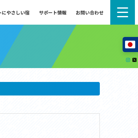
トにやさしい宿
サポート情報
お問い合わせ
サポート情報
来たい」
自転車のレンタルから工具の貸し出し、修理、休
泊施設を
憩、トイレまで、実際に現地で役立つサポート情報
が満載で
サイクルサポートステーション
レンタサイクル
自転車修理施設
サポートライダー
自転車を安全に楽しむために
その他の情報
中心に、
ツアー造成 (学校様、旅行会社様へ)
る爽快な
How to スポーツバイク
リンク集
サイトマップ