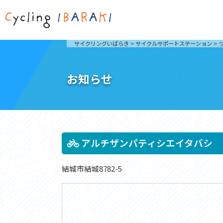
茨城を走ろう
ライド
サイクリングいばらき
>
サイクルサポートステーション
>
自然が豊かで東京からも近い茨城県は、サイクリン
発着地
グに人気です。茨城県でのサイクリングの楽しみ方
楽しむこ
をご紹介します。
介しま
お知らせ
サイクリングに茨城が人気の理由
ライ
3大サイクリングエリア
Rid
おすすめスタートポイント
茨城県へのアクセス
おすすめスポット
おすすめグルメ
アルチザンパティシエイタバシ
結城市結城8782-5
つくば霞ヶ浦りんりんロード
奥久慈
筑波山と霞ヶ浦をシンボルに、関東平野の自然を楽
袋田の
しむ。日本を代表する「ナショナルサイクルルー
広がる
ト」のひとつ。
ト。
コース紹介
コー