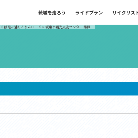
茨城を走ろう
ライドプラン
サイクリス
プラン
サイクリストにやさしい宿
つくば霞ヶ浦りんりんロード
>
坂東市観光交流センター 秀緑
や距離、景色やグルメなどの目的に合わせて
茨城県が認定した、サイクリストに「また
とができる100以上のモデルルートをご紹
と思ってもらえるような便利でやさしい宿
す。
ご紹介します。
ドプラン
サイクリストにやさしい宿
e with GPS セットアップガイド
里山ヒルクライムルート
大洗・ひたち海浜シーサイドルート
滝、八溝山、竜神大吊橋など、里山の風景が
リゾートエリアの大洗町・ひたちなか市を
。起伏や勾配を感じる走りごたえのあるルー
美しく変化に富んだ海岸線などを走り抜け
ルート。
ス紹介
コース紹介