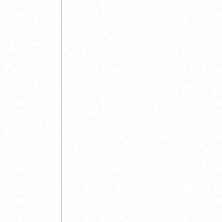
アクセス
アク
おすすめスタートポイント
おす
おすすめスポット
おす
おすすめグルメ
おす
ライドプラン
ライ
サイクリストにやさしい宿
サイ
広域レンタサイクル
レン
自転車修理施設
サイ
サイクルサポートステーション
自転
休憩所・トイレ
サポ
サポートライダー
奥久
りんりんスクエア土浦
協議
つくば霞ヶ浦りんりんロード利活用推進協
議会
オリジナルグッズ
台湾「大東北角観光圏」との観光友好交流
旧筑波鉄道を廻る旅