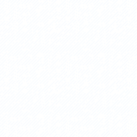
セス
アクセス
すめスタートポイント
おすすめスタートポイント
すめスポット
おすすめスポット
すめグルメ
おすすめグルメ
ドプラン
ライドプラン
クリストにやさしい宿
サイクリストにやさしい宿
タサイクル
レンタサイクル
クルサポートステーション
サイクルサポートステーション
車修理施設
サポートライダー
ートライダー
自転車修理施設
慈里山ヒルクライムルート利活用推進
大洗・ひたち海浜シーサイドルート
会
推進協議会