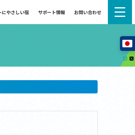
トにやさしい宿
サポート情報
お問い合わせ
サポート情報
来たい」
自転車のレンタルから工具の貸し出し、修理、休
泊施設を
憩、トイレまで、実際に現地で役立つサポート情報
が満載で
サイクルサポートステーション
レンタサイクル
自転車修理施設
サポートライダー
自転車を安全に楽しむために
その他の情報
中心に、
ツアー造成 (学校様、旅行会社様へ)
る爽快な
How to スポーツバイク
リンク集
サイトマップ