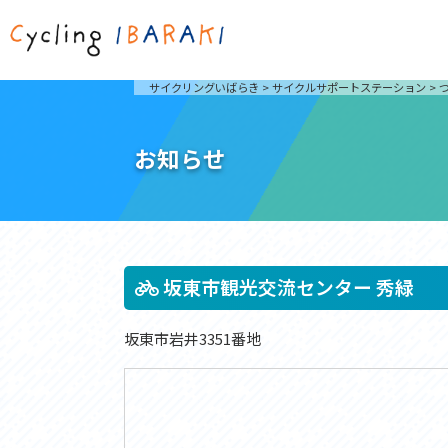
茨城を走ろう
ライド
サイクリングいばらき
>
サイクルサポートステーション
>
自然が豊かで東京からも近い茨城県は、サイクリン
発着地
グに人気です。茨城県でのサイクリングの楽しみ方
楽しむこ
をご紹介します。
介しま
お知らせ
サイクリングに茨城が人気の理由
ライ
3大サイクリングエリア
Rid
おすすめスタートポイント
茨城県へのアクセス
おすすめスポット
おすすめグルメ
坂東市観光交流センター 秀緑
坂東市岩井3351番地
つくば霞ヶ浦りんりんロード
奥久慈
筑波山と霞ヶ浦をシンボルに、関東平野の自然を楽
袋田の
しむ。日本を代表する「ナショナルサイクルルー
広がる
ト」のひとつ。
ト。
コース紹介
コー