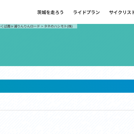
茨城を走ろう
ライドプラン
サイクリス
プラン
サイクリストにやさしい宿
つくば霞ヶ浦りんりんロード
>
タネのハシモト(株)
や距離、景色やグルメなどの目的に合わせて
茨城県が認定した、サイクリストに「また
とができる100以上のモデルルートをご紹
と思ってもらえるような便利でやさしい宿
す。
ご紹介します。
ドプラン
サイクリストにやさしい宿
e with GPS セットアップガイド
里山ヒルクライムルート
大洗・ひたち海浜シーサイドルート
滝、八溝山、竜神大吊橋など、里山の風景が
リゾートエリアの大洗町・ひたちなか市を
。起伏や勾配を感じる走りごたえのあるルー
美しく変化に富んだ海岸線などを走り抜け
ルート。
ス紹介
コース紹介