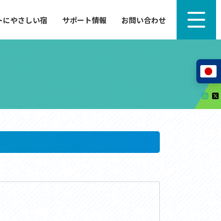
トにやさしい宿
サポート情報
お問い合わせ
サポート情報
来たい」
自転車のレンタルから工具の貸し出し、修理、休
泊施設を
憩、トイレまで、実際に現地で役立つサポート情報
が満載で
サイクルサポートステーション
レンタサイクル
自転車修理施設
サポートライダー
自転車を安全に楽しむために
その他の情報
中心に、
ツアー造成 (学校様、旅行会社様へ)
る爽快な
How to スポーツバイク
リンク集
サイトマップ