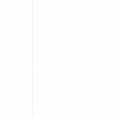
アクセス
アク
おすすめスタートポイント
おす
おすすめスポット
おす
おすすめグルメ
おす
ライドプラン
ライ
サイクリストにやさしい宿
サイ
広域レンタサイクル
レン
自転車修理施設
サイ
サイクルサポートステーション
自転
休憩所・トイレ
サポ
サポートライダー
奥久
りんりんスクエア土浦
協議
つくば霞ヶ浦りんりんロード利活用推進協
議会
オリジナルグッズ
台湾「大東北角観光圏」との観光友好交流
旧筑波鉄道を廻る旅