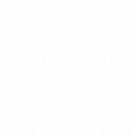
セス
アクセス
すめスタートポイント
おすすめスタートポイント
すめスポット
おすすめスポット
すめグルメ
おすすめグルメ
ドプラン
ライドプラン
クリストにやさしい宿
サイクリストにやさしい宿
タサイクル
レンタサイクル
クルサポートステーション
サイクルサポートステーション
車修理施設
サポートライダー
ートライダー
自転車修理施設
慈里山ヒルクライムルート利活用推進
大洗・ひたち海浜シーサイドルート
会
推進協議会