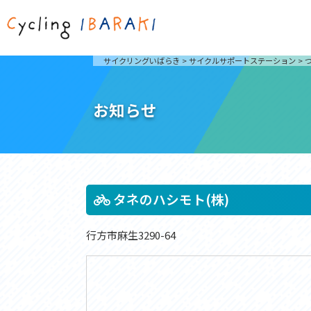
茨城を走ろう
ライド
サイクリングいばらき
>
サイクルサポートステーション
>
自然が豊かで東京からも近い茨城県は、サイクリン
発着地
グに人気です。茨城県でのサイクリングの楽しみ方
楽しむこ
をご紹介します。
介しま
お知らせ
サイクリングに茨城が人気の理由
ライ
3大サイクリングエリア
Rid
おすすめスタートポイント
茨城県へのアクセス
おすすめスポット
おすすめグルメ
タネのハシモト(株)
行方市麻生3290-64
つくば霞ヶ浦りんりんロード
奥久慈
筑波山と霞ヶ浦をシンボルに、関東平野の自然を楽
袋田の
しむ。日本を代表する「ナショナルサイクルルー
広がる
ト」のひとつ。
ト。
コース紹介
コー