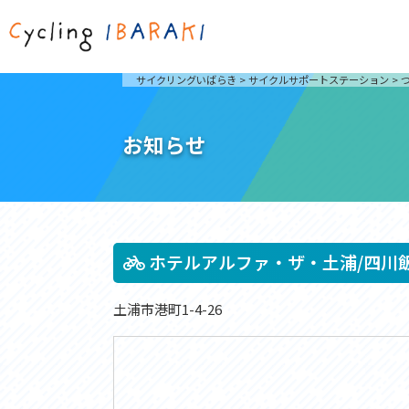
茨城を走ろう
ライド
サイクリングいばらき
>
サイクルサポートステーション
>
自然が豊かで東京からも近い茨城県は、サイクリン
発着地
グに人気です。茨城県でのサイクリングの楽しみ方
楽しむこ
をご紹介します。
介しま
お知らせ
サイクリングに茨城が人気の理由
ライ
3大サイクリングエリア
Rid
おすすめスタートポイント
茨城県へのアクセス
おすすめスポット
おすすめグルメ
ホテルアルファ・ザ・土浦/四川
土浦市港町1-4-26
つくば霞ヶ浦りんりんロード
奥久慈
筑波山と霞ヶ浦をシンボルに、関東平野の自然を楽
袋田の
しむ。日本を代表する「ナショナルサイクルルー
広がる
ト」のひとつ。
ト。
コース紹介
コー