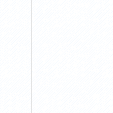
アクセス
アク
おすすめスタートポイント
おす
おすすめスポット
おす
おすすめグルメ
おす
ライドプラン
ライ
サイクリストにやさしい宿
サイ
広域レンタサイクル
レン
自転車修理施設
サイ
サイクルサポートステーション
自転
休憩所・トイレ
サポ
サポートライダー
奥久
りんりんスクエア土浦
協議
つくば霞ヶ浦りんりんロード利活用推進協
議会
オリジナルグッズ
台湾「大東北角観光圏」との観光友好交流
旧筑波鉄道を廻る旅