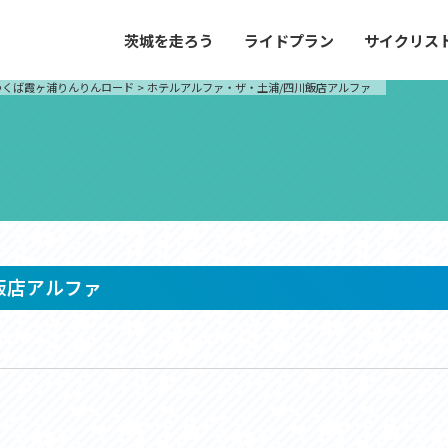
茨城を走ろう
ライドプラン
サイクリス
プラン
サイクリストにやさしい宿
つくば霞ヶ浦りんりんロード
>
ホテルアルファ・ザ・土浦/四川飯店アルファ
や距離、景色やグルメなどの目的に合わせて
茨城県が認定した、サイクリストに「また
とができる100以上のモデルルートをご紹
と思ってもらえるような便利でやさしい宿
す。
ご紹介します。
ドプラン
サイクリストにやさしい宿
e with GPS セットアップガイド
飯店アルファ
里山ヒルクライムルート
大洗・ひたち海浜シーサイドルート
滝、八溝山、竜神大吊橋など、里山の風景が
リゾートエリアの大洗町・ひたちなか市を
。起伏や勾配を感じる走りごたえのあるルー
美しく変化に富んだ海岸線などを走り抜け
ルート。
ス紹介
コース紹介