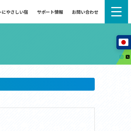
トにやさしい宿
サポート情報
お問い合わせ
サポート情報
来たい」
自転車のレンタルから工具の貸し出し、修理、休
泊施設を
憩、トイレまで、実際に現地で役立つサポート情報
が満載で
サイクルサポートステーション
レンタサイクル
自転車修理施設
サポートライダー
自転車を安全に楽しむために
その他の情報
中心に、
ツアー造成 (学校様、旅行会社様へ)
る爽快な
How to スポーツバイク
リンク集
サイトマップ