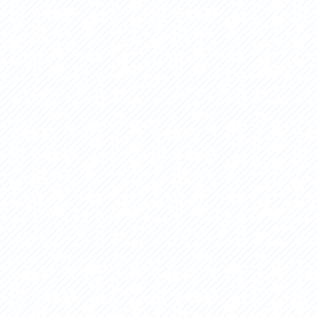
セス
アクセス
すめスタートポイント
おすすめスタートポイント
すめスポット
おすすめスポット
すめグルメ
おすすめグルメ
ドプラン
ライドプラン
クリストにやさしい宿
サイクリストにやさしい宿
タサイクル
レンタサイクル
クルサポートステーション
サイクルサポートステーション
車修理施設
サポートライダー
ートライダー
自転車修理施設
慈里山ヒルクライムルート利活用推進
大洗・ひたち海浜シーサイドルート
会
推進協議会