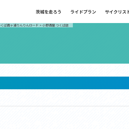
茨城を走ろう
ライドプラン
サイクリス
プラン
サイクリストにやさしい宿
つくば霞ヶ浦りんりんロード
>
小野酒屋 つくば店
や距離、景色やグルメなどの目的に合わせて
茨城県が認定した、サイクリストに「また
とができる100以上のモデルルートをご紹
と思ってもらえるような便利でやさしい宿
す。
ご紹介します。
ドプラン
サイクリストにやさしい宿
e with GPS セットアップガイド
里山ヒルクライムルート
大洗・ひたち海浜シーサイドルート
滝、八溝山、竜神大吊橋など、里山の風景が
リゾートエリアの大洗町・ひたちなか市を
。起伏や勾配を感じる走りごたえのあるルー
美しく変化に富んだ海岸線などを走り抜け
ルート。
ス紹介
コース紹介