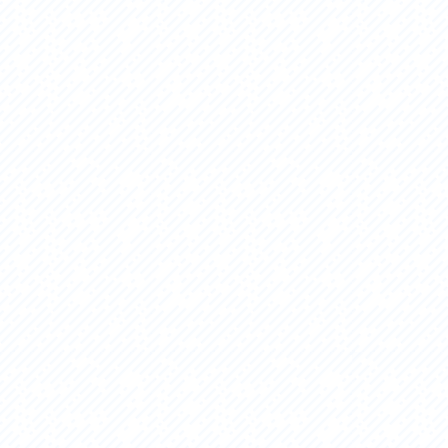
セス
アクセス
すめスタートポイント
おすすめスタートポイント
すめスポット
おすすめスポット
すめグルメ
おすすめグルメ
ドプラン
ライドプラン
クリストにやさしい宿
サイクリストにやさしい宿
タサイクル
レンタサイクル
クルサポートステーション
サイクルサポートステーション
車修理施設
サポートライダー
ートライダー
自転車修理施設
慈里山ヒルクライムルート利活用推進
大洗・ひたち海浜シーサイドルート
会
推進協議会