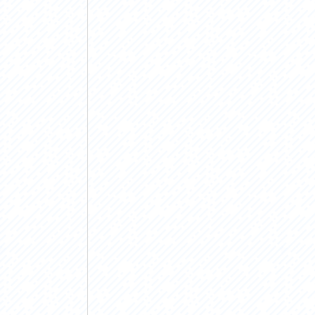
アクセス
アク
おすすめスタートポイント
おす
おすすめスポット
おす
おすすめグルメ
おす
ライドプラン
ライ
サイクリストにやさしい宿
サイ
広域レンタサイクル
レン
自転車修理施設
サイ
サイクルサポートステーション
自転
休憩所・トイレ
サポ
サポートライダー
奥久
りんりんスクエア土浦
協議
つくば霞ヶ浦りんりんロード利活用推進協
議会
オリジナルグッズ
台湾「大東北角観光圏」との観光友好交流
旧筑波鉄道を廻る旅