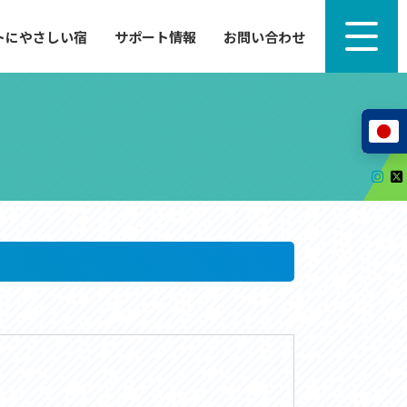
トにやさしい宿
サポート情報
お問い合わせ
サポート情報
来たい」
自転車のレンタルから工具の貸し出し、修理、休
泊施設を
憩、トイレまで、実際に現地で役立つサポート情報
が満載で
サイクルサポートステーション
レンタサイクル
自転車修理施設
サポートライダー
自転車を安全に楽しむために
その他の情報
中心に、
ツアー造成 (学校様、旅行会社様へ)
る爽快な
How to スポーツバイク
リンク集
サイトマップ