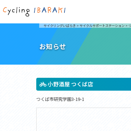
茨城を走ろう
ライド
サイクリングいばらき
>
サイクルサポートステーション
>
自然が豊かで東京からも近い茨城県は、サイクリン
発着地
グに人気です。茨城県でのサイクリングの楽しみ方
楽しむこ
をご紹介します。
介しま
お知らせ
サイクリングに茨城が人気の理由
ライ
3大サイクリングエリア
Rid
おすすめスタートポイント
茨城県へのアクセス
おすすめスポット
おすすめグルメ
小野酒屋 つくば店
つくば市研究学園3-19-1
つくば霞ヶ浦りんりんロード
奥久慈
筑波山と霞ヶ浦をシンボルに、関東平野の自然を楽
袋田の
しむ。日本を代表する「ナショナルサイクルルー
広がる
ト」のひとつ。
ト。
コース紹介
コー