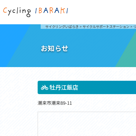
茨城を走ろう
ライド
サイクリングいばらき
>
サイクルサポートステーション
>
自然が豊かで東京からも近い茨城県は、サイクリン
発着地
グに人気です。茨城県でのサイクリングの楽しみ方
楽しむこ
をご紹介します。
介しま
お知らせ
サイクリングに茨城が人気の理由
ライ
3大サイクリングエリア
Rid
おすすめスタートポイント
茨城県へのアクセス
おすすめスポット
おすすめグルメ
牡丹江飯店
潮来市潮来89-11
つくば霞ヶ浦りんりんロード
奥久慈
筑波山と霞ヶ浦をシンボルに、関東平野の自然を楽
袋田の
しむ。日本を代表する「ナショナルサイクルルー
広がる
ト」のひとつ。
ト。
コース紹介
コー