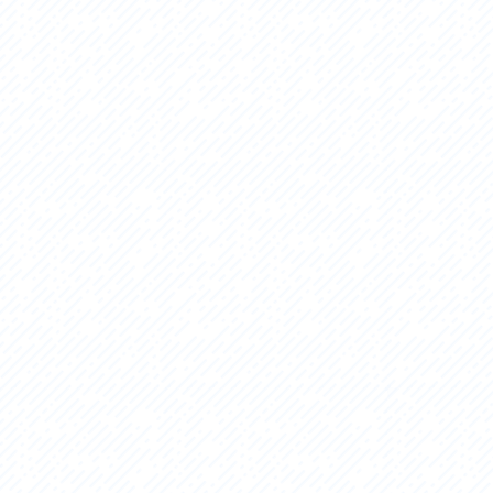
セス
アクセス
すめスタートポイント
おすすめスタートポイント
すめスポット
おすすめスポット
すめグルメ
おすすめグルメ
ドプラン
ライドプラン
クリストにやさしい宿
サイクリストにやさしい宿
タサイクル
レンタサイクル
クルサポートステーション
サイクルサポートステーション
車修理施設
サポートライダー
ートライダー
自転車修理施設
慈里山ヒルクライムルート利活用推進
大洗・ひたち海浜シーサイドルート
会
推進協議会