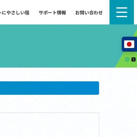
トにやさしい宿
サポート情報
お問い合わせ
サポート情報
来たい」
自転車のレンタルから工具の貸し出し、修理、休
泊施設を
憩、トイレまで、実際に現地で役立つサポート情報
が満載で
サイクルサポートステーション
レンタサイクル
自転車修理施設
サポートライダー
自転車を安全に楽しむために
その他の情報
中心に、
ツアー造成 (学校様、旅行会社様へ)
る爽快な
How to スポーツバイク
リンク集
サイトマップ