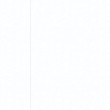
アクセス
アク
おすすめスタートポイント
おす
おすすめスポット
おす
おすすめグルメ
おす
ライドプラン
ライ
サイクリストにやさしい宿
サイ
広域レンタサイクル
レン
自転車修理施設
サイ
サイクルサポートステーション
自転
休憩所・トイレ
サポ
サポートライダー
奥久
りんりんスクエア土浦
協議
つくば霞ヶ浦りんりんロード利活用推進協
議会
オリジナルグッズ
台湾「大東北角観光圏」との観光友好交流
旧筑波鉄道を廻る旅