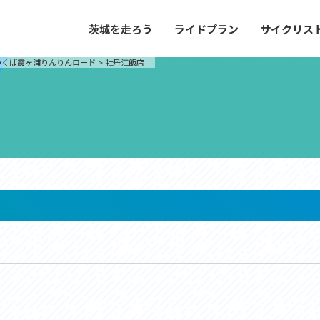
茨城を走ろう
ライドプラン
サイクリス
プラン
サイクリストにやさしい宿
つくば霞ヶ浦りんりんロード
>
牡丹江飯店
や距離、景色やグルメなどの目的に合わせて
茨城県が認定した、サイクリストに「また
とができる100以上のモデルルートをご紹
と思ってもらえるような便利でやさしい宿
す。
ご紹介します。
ドプラン
サイクリストにやさしい宿
e with GPS セットアップガイド
里山ヒルクライムルート
大洗・ひたち海浜シーサイドルート
滝、八溝山、竜神大吊橋など、里山の風景が
リゾートエリアの大洗町・ひたちなか市を
。起伏や勾配を感じる走りごたえのあるルー
美しく変化に富んだ海岸線などを走り抜け
ルート。
ス紹介
コース紹介