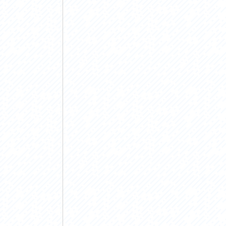
アクセス
アク
おすすめスタートポイント
おす
おすすめスポット
おす
おすすめグルメ
おす
ライドプラン
ライ
サイクリストにやさしい宿
サイ
広域レンタサイクル
レン
自転車修理施設
サイ
サイクルサポートステーション
自転
休憩所・トイレ
サポ
サポートライダー
奥久
りんりんスクエア土浦
協議
つくば霞ヶ浦りんりんロード利活用推進協
議会
オリジナルグッズ
台湾「大東北角観光圏」との観光友好交流
旧筑波鉄道を廻る旅