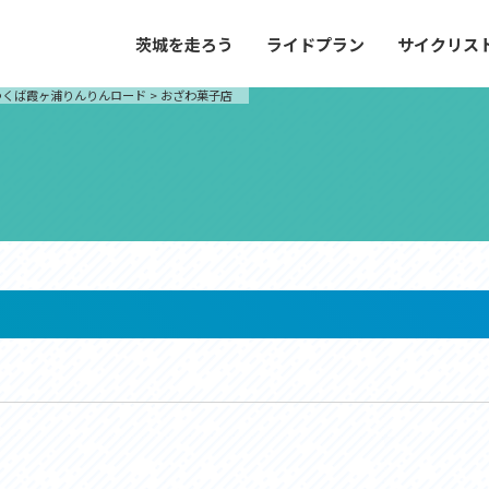
茨城を走ろう
ライドプラン
サイクリス
プラン
サイクリストにやさしい宿
つくば霞ヶ浦りんりんロード
>
おざわ菓子店
や距離、景色やグルメなどの目的に合わせて
茨城県が認定した、サイクリストに「また
とができる100以上のモデルルートをご紹
と思ってもらえるような便利でやさしい宿
す。
ご紹介します。
ドプラン
サイクリストにやさしい宿
e with GPS セットアップガイド
里山ヒルクライムルート
大洗・ひたち海浜シーサイドルート
滝、八溝山、竜神大吊橋など、里山の風景が
リゾートエリアの大洗町・ひたちなか市を
。起伏や勾配を感じる走りごたえのあるルー
美しく変化に富んだ海岸線などを走り抜け
ルート。
ス紹介
コース紹介