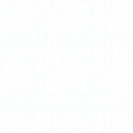
セス
アクセス
すめスタートポイント
おすすめスタートポイント
すめスポット
おすすめスポット
すめグルメ
おすすめグルメ
ドプラン
ライドプラン
クリストにやさしい宿
サイクリストにやさしい宿
タサイクル
レンタサイクル
クルサポートステーション
サイクルサポートステーション
車修理施設
サポートライダー
ートライダー
自転車修理施設
慈里山ヒルクライムルート利活用推進
大洗・ひたち海浜シーサイドルート
会
推進協議会