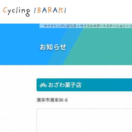
茨城を走ろう
ライド
サイクリングいばらき
>
サイクルサポートステーション
>
自然が豊かで東京からも近い茨城県は、サイクリン
発着地
グに人気です。茨城県でのサイクリングの楽しみ方
楽しむこ
をご紹介します。
介しま
お知らせ
サイクリングに茨城が人気の理由
ライ
3大サイクリングエリア
Rid
おすすめスタートポイント
茨城県へのアクセス
おすすめスポット
おすすめグルメ
おざわ菓子店
潮来市潮来90-8
つくば霞ヶ浦りんりんロード
奥久慈
筑波山と霞ヶ浦をシンボルに、関東平野の自然を楽
袋田の
しむ。日本を代表する「ナショナルサイクルルー
広がる
ト」のひとつ。
ト。
コース紹介
コー