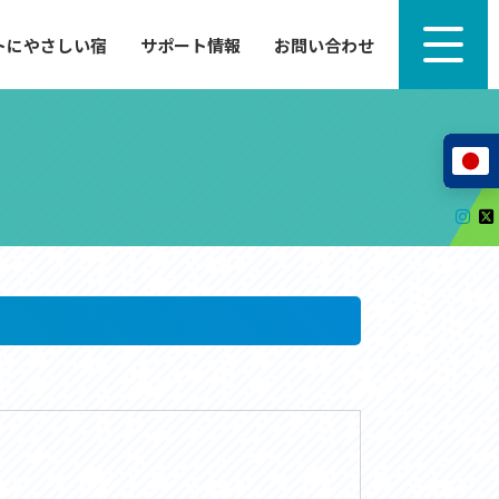
トにやさしい宿
サポート情報
お問い合わせ
サポート情報
来たい」
自転車のレンタルから工具の貸し出し、修理、休
泊施設を
憩、トイレまで、実際に現地で役立つサポート情報
が満載で
サイクルサポートステーション
レンタサイクル
自転車修理施設
サポートライダー
自転車を安全に楽しむために
その他の情報
中心に、
ツアー造成 (学校様、旅行会社様へ)
る爽快な
How to スポーツバイク
リンク集
サイトマップ