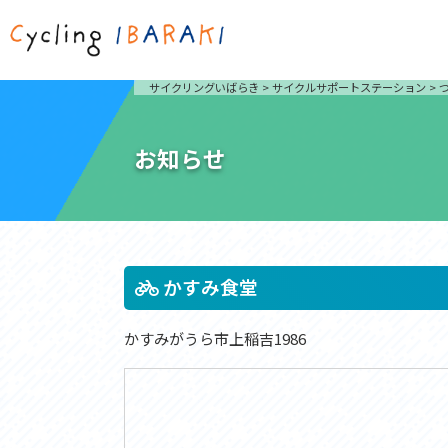
茨城を走ろう
ライド
サイクリングいばらき
>
サイクルサポートステーション
>
自然が豊かで東京からも近い茨城県は、サイクリン
発着地
グに人気です。茨城県でのサイクリングの楽しみ方
楽しむこ
をご紹介します。
介しま
お知らせ
サイクリングに茨城が人気の理由
ライ
3大サイクリングエリア
Rid
おすすめスタートポイント
茨城県へのアクセス
おすすめスポット
おすすめグルメ
かすみ食堂
かすみがうら市上稲吉1986
つくば霞ヶ浦りんりんロード
奥久慈
筑波山と霞ヶ浦をシンボルに、関東平野の自然を楽
袋田の
しむ。日本を代表する「ナショナルサイクルルー
広がる
ト」のひとつ。
ト。
コース紹介
コー