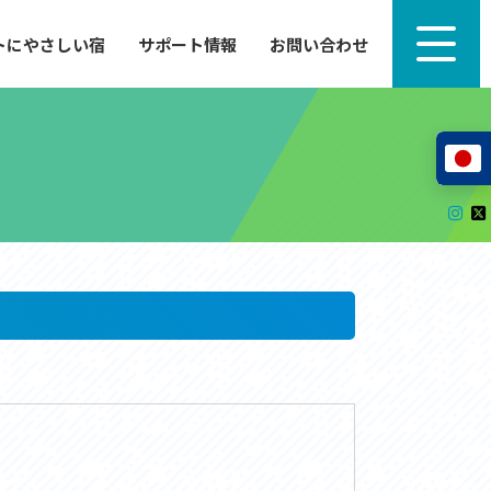
トにやさしい宿
サポート情報
お問い合わせ
サポート情報
来たい」
自転車のレンタルから工具の貸し出し、修理、休
泊施設を
憩、トイレまで、実際に現地で役立つサポート情報
が満載で
サイクルサポートステーション
レンタサイクル
自転車修理施設
サポートライダー
自転車を安全に楽しむために
その他の情報
中心に、
ツアー造成 (学校様、旅行会社様へ)
る爽快な
How to スポーツバイク
リンク集
サイトマップ