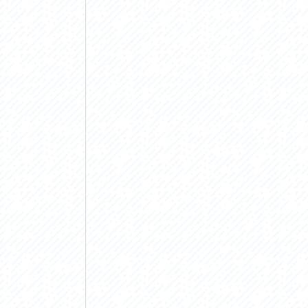
アクセス
アク
おすすめスタートポイント
おす
おすすめスポット
おす
おすすめグルメ
おす
ライドプラン
ライ
サイクリストにやさしい宿
サイ
広域レンタサイクル
レン
自転車修理施設
サイ
サイクルサポートステーション
自転
休憩所・トイレ
サポ
サポートライダー
奥久
りんりんスクエア土浦
協議
つくば霞ヶ浦りんりんロード利活用推進協
議会
オリジナルグッズ
台湾「大東北角観光圏」との観光友好交流
旧筑波鉄道を廻る旅