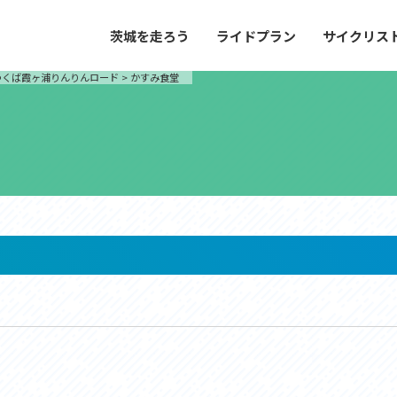
茨城を走ろう
ライドプラン
サイクリス
プラン
サイクリストにやさしい宿
つくば霞ヶ浦りんりんロード
>
かすみ食堂
や距離、景色やグルメなどの目的に合わせて
茨城県が認定した、サイクリストに「また
とができる100以上のモデルルートをご紹
と思ってもらえるような便利でやさしい宿
す。
ご紹介します。
ドプラン
サイクリストにやさしい宿
e with GPS セットアップガイド
里山ヒルクライムルート
大洗・ひたち海浜シーサイドルート
滝、八溝山、竜神大吊橋など、里山の風景が
リゾートエリアの大洗町・ひたちなか市を
。起伏や勾配を感じる走りごたえのあるルー
美しく変化に富んだ海岸線などを走り抜け
ルート。
ス紹介
コース紹介