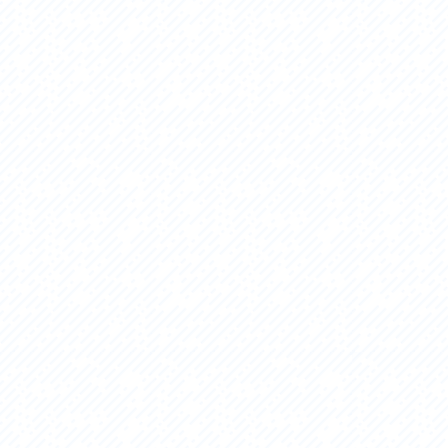
セス
アクセス
すめスタートポイント
おすすめスタートポイント
すめスポット
おすすめスポット
すめグルメ
おすすめグルメ
ドプラン
ライドプラン
クリストにやさしい宿
サイクリストにやさしい宿
タサイクル
レンタサイクル
クルサポートステーション
サイクルサポートステーション
車修理施設
サポートライダー
ートライダー
自転車修理施設
慈里山ヒルクライムルート利活用推進
大洗・ひたち海浜シーサイドルート
会
推進協議会