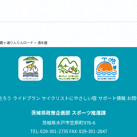
霞ヶ浦りんりんロード
>
清水屋
走ろう
ライドプラン
サイクリストにやさしい宿
サポート情報
お問
茨城県政策企画部 スポーツ推進課
茨城県水戸市笠原町978-6
TEL: 029-301-2735 FAX: 029-301-2847