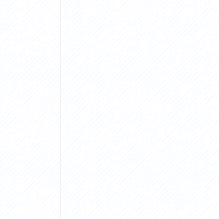
アクセス
アク
おすすめスタートポイント
おす
おすすめスポット
おす
おすすめグルメ
おす
ライドプラン
ライ
サイクリストにやさしい宿
サイ
広域レンタサイクル
レン
自転車修理施設
サイ
サイクルサポートステーション
自転
休憩所・トイレ
サポ
サポートライダー
奥久
りんりんスクエア土浦
協議
つくば霞ヶ浦りんりんロード利活用推進協
議会
オリジナルグッズ
台湾「大東北角観光圏」との観光友好交流
旧筑波鉄道を廻る旅