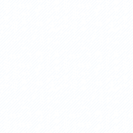
セス
アクセス
すめスタートポイント
おすすめスタートポイント
すめスポット
おすすめスポット
すめグルメ
おすすめグルメ
ドプラン
ライドプラン
クリストにやさしい宿
サイクリストにやさしい宿
タサイクル
レンタサイクル
クルサポートステーション
サイクルサポートステーション
車修理施設
サポートライダー
ートライダー
自転車修理施設
慈里山ヒルクライムルート利活用推進
大洗・ひたち海浜シーサイドルート
会
推進協議会