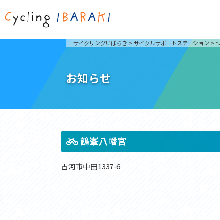
茨城を走ろう
ライド
サイクリングいばらき
>
サイクルサポートステーション
>
自然が豊かで東京からも近い茨城県は、サイクリン
発着地
グに人気です。茨城県でのサイクリングの楽しみ方
楽しむこ
をご紹介します。
介しま
お知らせ
サイクリングに茨城が人気の理由
ライ
3大サイクリングエリア
Rid
おすすめスタートポイント
茨城県へのアクセス
おすすめスポット
おすすめグルメ
鶴峯八幡宮
古河市中田1337-6
つくば霞ヶ浦りんりんロード
奥久慈
筑波山と霞ヶ浦をシンボルに、関東平野の自然を楽
袋田の
しむ。日本を代表する「ナショナルサイクルルー
広がる
ト」のひとつ。
ト。
コース紹介
コー