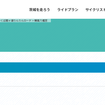
茨城を走ろう
ライドプラン
サイクリス
プラン
サイクリストにやさしい宿
つくば霞ヶ浦りんりんロード
>
鶴峯八幡宮
や距離、景色やグルメなどの目的に合わせて
茨城県が認定した、サイクリストに「また
とができる100以上のモデルルートをご紹
と思ってもらえるような便利でやさしい宿
す。
ご紹介します。
ドプラン
サイクリストにやさしい宿
e with GPS セットアップガイド
里山ヒルクライムルート
大洗・ひたち海浜シーサイドルート
滝、八溝山、竜神大吊橋など、里山の風景が
リゾートエリアの大洗町・ひたちなか市を
。起伏や勾配を感じる走りごたえのあるルー
美しく変化に富んだ海岸線などを走り抜け
ルート。
ス紹介
コース紹介