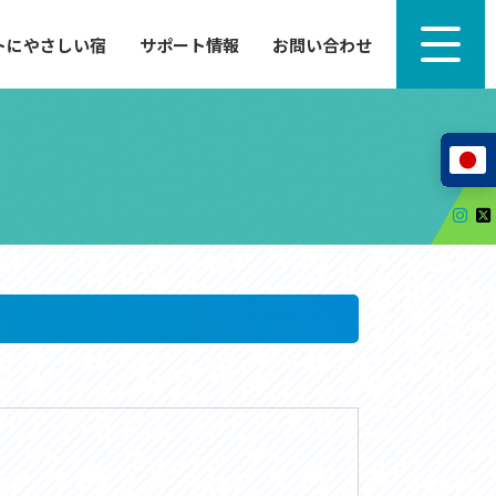
トにやさしい宿
サポート情報
お問い合わせ
サポート情報
来たい」
自転車のレンタルから工具の貸し出し、修理、休
泊施設を
憩、トイレまで、実際に現地で役立つサポート情報
が満載で
サイクルサポートステーション
レンタサイクル
自転車修理施設
サポートライダー
自転車を安全に楽しむために
その他の情報
中心に、
ツアー造成 (学校様、旅行会社様へ)
る爽快な
How to スポーツバイク
リンク集
サイトマップ